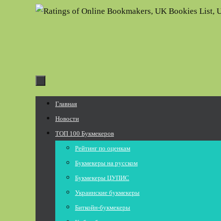
Перейти
к
содержимому
Перейти
Главная
к
Новости
содержимому
ТОП 100 Букмекеров
Рейтинг по оценкам
Букмекеры на русском
Букмекеры ЦУПИС
Украинские букмекеры
Биткойн-букмекеры