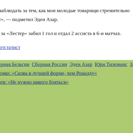
наблюдать за тем, как мои молодые товарищи стремительно
», — подметил Эден Азар.
а «Лестер» забил 1 гол и отдал 2 ассиста в 6-и матчах.
ртстатист
рная Бельгии
,
Сборная России
,
Эден Азар
,
Юри Тилеманс
.
З
енко: «Силва в лучшей форме, чем Роналду»
в: «Не нужно никого бояться»