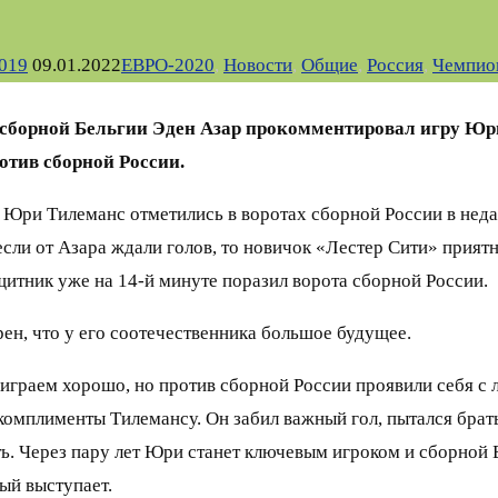
2019
09.01.2022
ЕВРО-2020
,
Новости
,
Общие
,
Россия
,
Чемпио
борной Бельгии Эден Азар прокомментировал игру Юр
отив сборной России.
и Юри Тилеманс отметились в воротах сборной России в нед
если от Азара ждали голов, то новичок «Лестер Сити» приятн
щитник уже на 14-й минуте поразил ворота сборной России.
ен, что у его соотечественника большое будущее.
 играем хорошо, но против сборной России проявили себя с
комплименты Тилемансу. Он забил важный гол, пытался брать
ь. Через пару лет Юри станет ключевым игроком и сборной 
рый выступает.