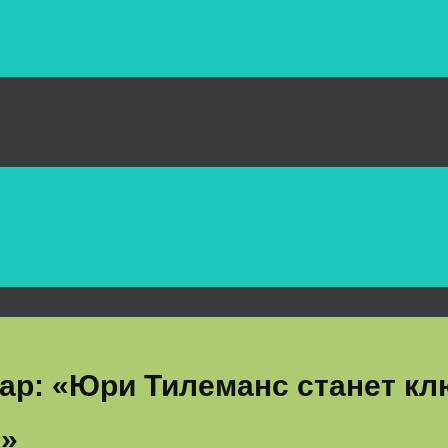
ар: «Юри Тилеманс станет к
м»