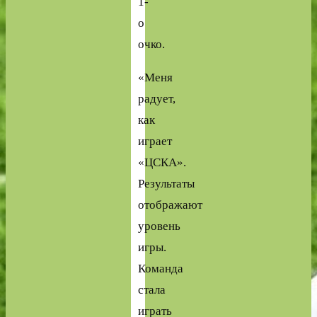
1-
о
очко.
«Меня
радует,
как
играет
«ЦСКА».
Результаты
отображают
уровень
игры.
Команда
стала
играть