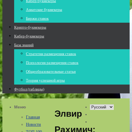
Кибер-букмекеры
Азиатские букмекеры
Биржи ставок
Крипто-букмекеры
Кибер-букмекеры
База знаний
Стратегии размещения ставок
Психология размещения ставок
Общеобразовательные статьи
Теория успешной игры
Футбол (таблицы)
Меню
Выбрать
Элвир
язык
Главная
Новости
Рахимич:
ТОП 100