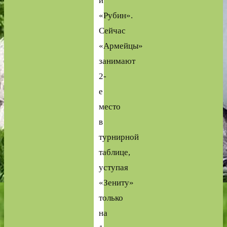
и
«Рубин».
Сейчас
«Армейцы»
занимают
2-
е
место
в
турнирной
таблице,
уступая
«Зениту»
только
на