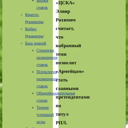
Биржи
«ЦСКА»
ставок
Элвир
Крипто-
Рахимич
букмекеры
считает,
Кибер-
букмекеры
что
База знаний
набранный
Стратегии
темп
размещения
позволит
ставок
«Армейцам»
Психология
размещения
стать
ставок
главными
Общеобразовательные
претендентами
статьи
на
Теория
титул
успешной
игры
РПЛ.