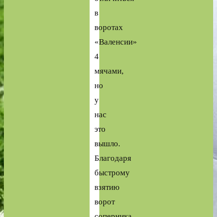
в
воротах
«Валенсии»
4
мячами,
но
у
нас
это
вышло.
Благодаря
быстрому
взятию
ворот
соперника