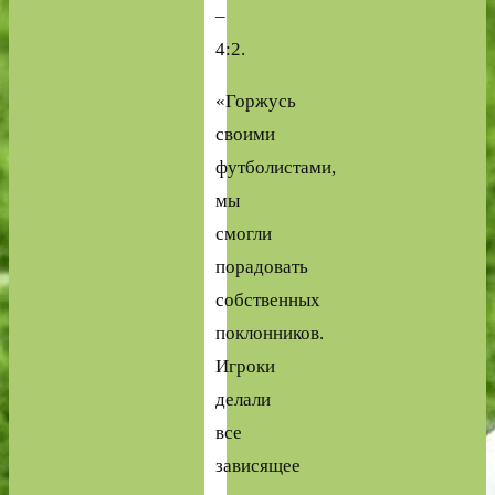
–
4:2.
«Горжусь
своими
футболистами,
мы
смогли
порадовать
собственных
поклонников.
Игроки
делали
все
зависящее