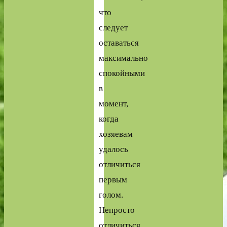
что
следует
оставаться
максимально
спокойными
в
момент,
когда
хозяевам
удалось
отличиться
первым
голом.
Непросто
отличиться