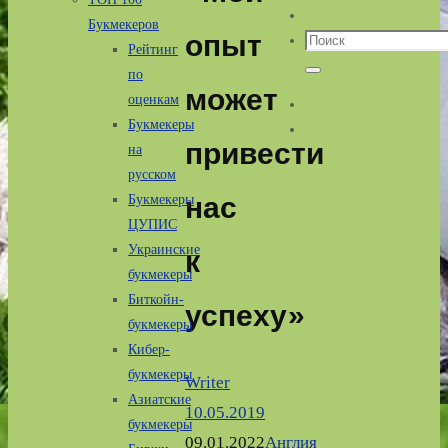
Букмекеров
опыт
Что
Рейтинг
искать:
по
Поиск
может
оценкам
Букмекеры
привести
на
русском
нас
Букмекеры
ЦУПИС
Украинские
к
букмекеры
Биткойн-
успеху»
букмекеры
Кибер-
букмекеры
Writer
Азиатские
10.05.2019
букмекеры
09.01.2022
Англия
,