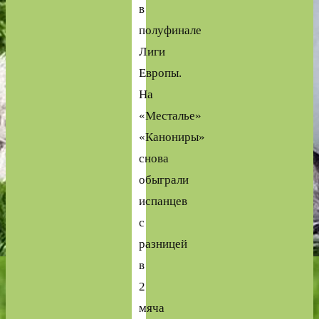
в
полуфинале
Лиги
Европы.
На
«Месталье»
«Канониры»
снова
обыграли
испанцев
с
разницей
в
2
мяча