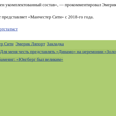
ен укомплектованный состав», — прокомментировал Эмерик
 представляет «Манчестер Сити» с 2018-го года.
ртстатист
ер Сити
,
Эмерик Ляпорт
.
Закладка
.
Для меня честь представлять «Динамо» на церемонии «Золо
амеянг: «Юнгберг был великим»