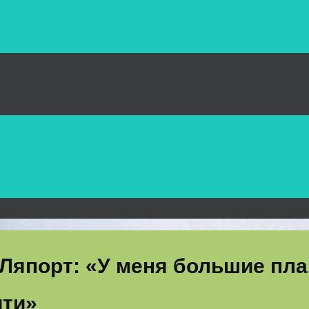
Ляпорт: «У меня большие пл
ити»