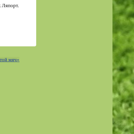
 Ляпорт.
той мяч»