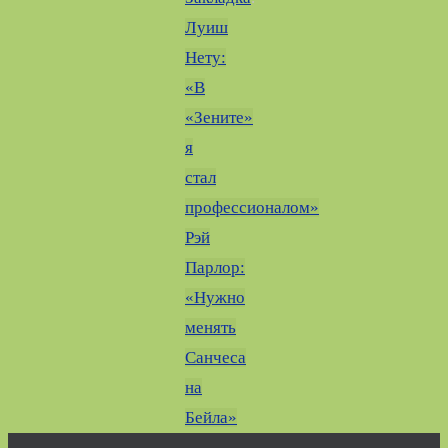
Луиш
Нету:
«В
«Зените»
я
стал
профессионалом»
Рэй
Парлор:
«Нужно
менять
Санчеса
на
Бейла»