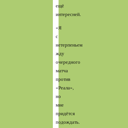
ещё
интересней.
«Я
с
нетерпеньем
жду
очередного
матча
против
«Реала»,
но
мне
придётся
подождать.