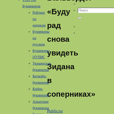
Букмекеров
«Буду
Что
Рейтинг
искать:
по
Поиск
рад
оценкам
Букмекеры
снова
на
русском
увидеть
Букмекеры
ЦУПИС
Украинские
Зидана
букмекеры
Биткойн-
в
букмекеры
Кибер-
соперниках»
букмекеры
Азиатские
букмекеры
Publicist