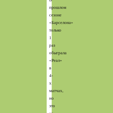
прошлом
сезоне
«Барселона»
только
1
раз
обыграла
«Реал»
в
4-
х
матчах,
но
это