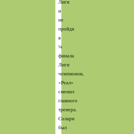
Лиги
и
не
пройдя
в
¼
финала
Лиги
чемпионов,
«Реал»
сменил
главного
тренера.
Солари
был