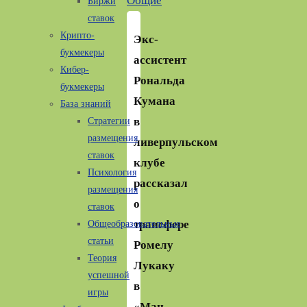
Общие
Биржи
ставок
Крипто-
Экс-
букмекеры
ассистент
Кибер-
Рональда
букмекеры
Кумана
База знаний
в
Стратегии
размещения
ливерпульском
ставок
клубе
Психология
рассказал
размещения
о
ставок
трансфере
Общеобразовательные
статьи
Ромелу
Теория
Лукаку
успешной
в
игры
«Ман