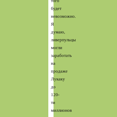
того
будет
невозможно.
Я
думаю,
ливерпульцы
могли
заработать
на
продаже
Лукаку
до
120-
ти
миллионов