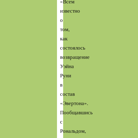
«Всем
известно
о
том,
как
состоялось
возвращение
Уэйна
Руни
в
состав
«Эвертона».
Пообщавшись
с
Рональдом,