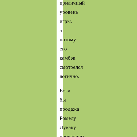
приличный
уровень
игры,
а
потому
его
камбэк
смотрелся
логично.
Если
бы
продажа
Ромелу
Лукаку
произошла