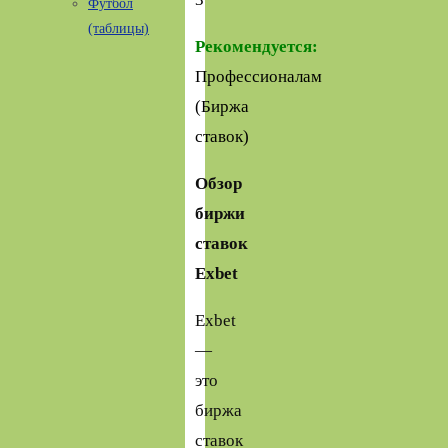
Футбол
(таблицы)
Рекомендуется:
Профессионалам
(Биржа
ставок)
Обзор
биржи
ставок
Exbet
Exbet
—
это
биржа
ставок