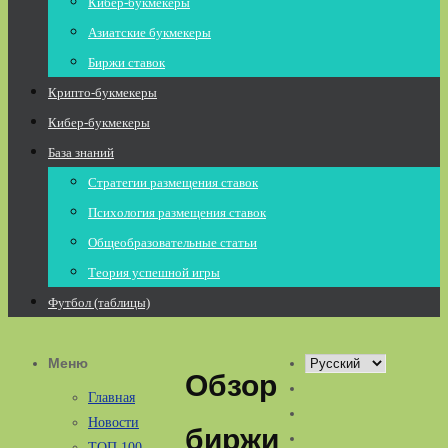
Кибер-букмекеры
Азиатские букмекеры
Биржи ставок
Крипто-букмекеры
Кибер-букмекеры
База знаний
Стратегии размещения ставок
Психология размещения ставок
Общеобразовательные статьи
Теория успешной игры
Футбол (таблицы)
Меню
Выбрать
Обзор
язык
Главная
Новости
биржи
ТОП 100