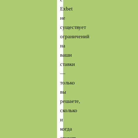
Exbet
не
существует
ограничений
на
ваши
ставки
—
только
вы
решаете,
сколько
и
когда