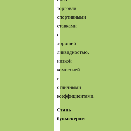
торговли
спортивными
ставками
с
хорошей
ликвидностью,
низкой
комиссией
и
отличными
коэффициентами.
Стань
букмекером