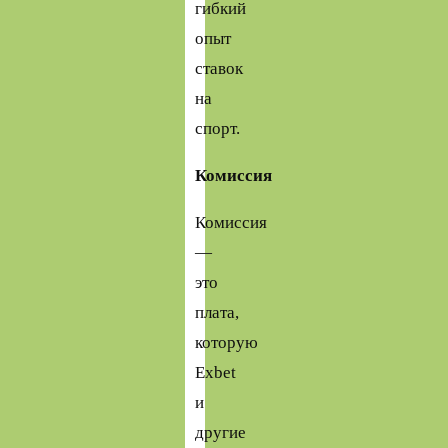
гибкий
опыт
ставок
на
спорт.
Комиссия
Комиссия
—
это
плата,
которую
Exbet
и
другие