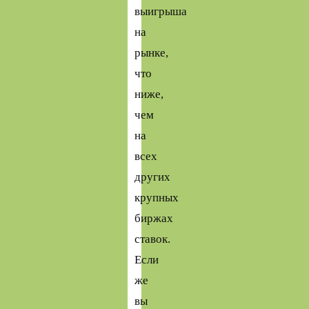
выигрыша
на
рынке,
что
ниже,
чем
на
всех
других
крупных
биржах
ставок.
Если
же
вы