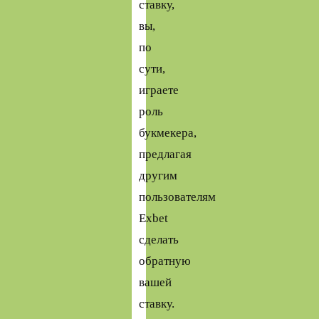
ставку,
вы,
по
сути,
играете
роль
букмекера,
предлагая
другим
пользователям
Exbet
сделать
обратную
вашей
ставку.