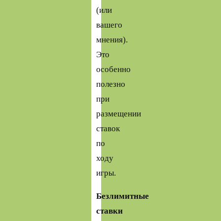
(или
вашего
мнения).
Это
особенно
полезно
при
размещении
ставок
по
ходу
игры.
Безлимитные
ставки