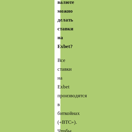
валюте
можно
делать
ставки
на
Exbet?
Все
ставки
на
Exbet
производятся
в
биткойнах
(«BTC»).
Чтобы