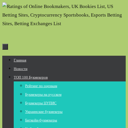
Перейти
к
содержимому
Перейти
Главная
к
Новости
содержимому
ТОП 100 Букмекеров
Рейтинг по оценкам
Букмекеры на русском
Букмекеры ЦУПИС
Украинские букмекеры
Биткойн-букмекеры