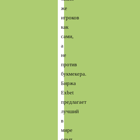
же
игроков
как
сами,
а
не
против
букмекера.
Биржа
Exbet
предлагает
лучший
в
мире
опыт