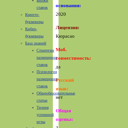
Биржи
основания:
ставок
2020
Крипто-
букмекеры
Лицензия:
Кибер-
Кюрасао
букмекеры
База знаний
Моб.
Стратегии
совместимость:
размещения
ставок
да
Психология
размещения
Русский
ставок
язык:
Общеобразовательные
нет
статьи
Теория
Общая
успешной
оценка:
игры
3