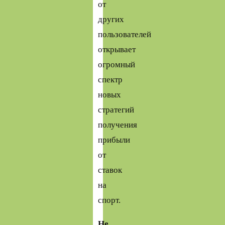
от
других
пользователей
открывает
огромный
спектр
новых
стратегий
получения
прибыли
от
ставок
на
спорт.
Не