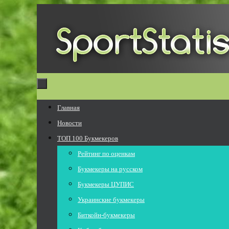
Перейти
к
содержимому
Перейти
Главная
к
Новости
содержимому
ТОП 100 Букмекеров
Рейтинг по оценкам
Букмекеры на русском
Букмекеры ЦУПИС
Украинские букмекеры
Биткойн-букмекеры