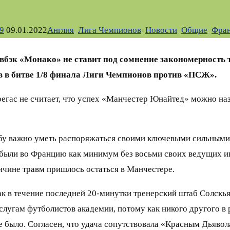
9
09.01.2022
Англия
,
Лига Чемпионов
,
Новости
,
Общие
,
Фра
вбэк «Монако» не ставит под сомнение закономерность
 в битве 1/8 финала Лиги Чемпионов против «ПСЖ».
егас не считает, что успех «Манчестер Юнайтед» можно на
у важно уметь распоряжаться своими ключевыми сильными
были во Францию как минимум без восьми своих ведущих и
ичине травм пришлось остаться в Манчестере.
ак в течение последней 20-минутки тренерский штаб Солскь
услугам футболистов академии, потому как никого другого в
 было. Согласен, что удача сопутствовала «Красным Дьявола