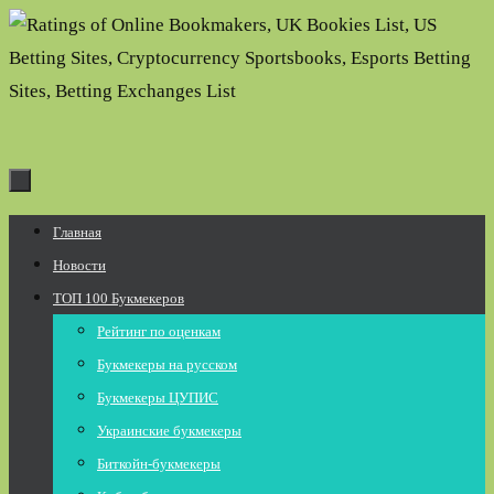
Перейти
к
содержимому
Перейти
Главная
к
Новости
содержимому
ТОП 100 Букмекеров
Рейтинг по оценкам
Букмекеры на русском
Букмекеры ЦУПИС
Украинские букмекеры
Биткойн-букмекеры