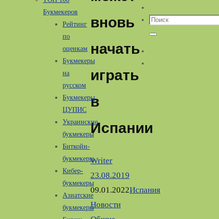
Букмекеров
вновь
Что
Рейтинг
искать:
по
Поиск
начать
оценкам
Букмекеры
играть
на
русском
в
Букмекеры
ЦУПИС
Украинские
Испании
букмекеры
Биткойн-
букмекеры
Writer
Кибер-
23.08.2019
букмекеры
09.01.2022
Испания
,
Азиатские
Новости
,
букмекеры