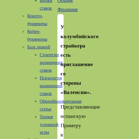
Общие
,
Биржи
ставок
Франция
Крипто-
букмекеры
У
Кибер-
колумбийского
букмекеры
страйкера
База знаний
есть
Стратегии
размещения
приглашение
ставок
со
Психология
стороны
размещения
«Валенсии».
ставок
Общеобразовательные
Представляющие
статьи
испанскую
Теория
успешной
Примеру
игры
в