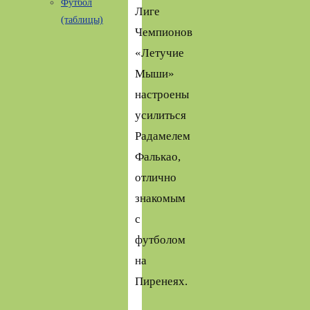
Футбол
Лиге
(таблицы)
Чемпионов
«Летучие
Мыши»
настроены
усилиться
Радамелем
Фалькао,
отлично
знакомым
с
футболом
на
Пиренеях.