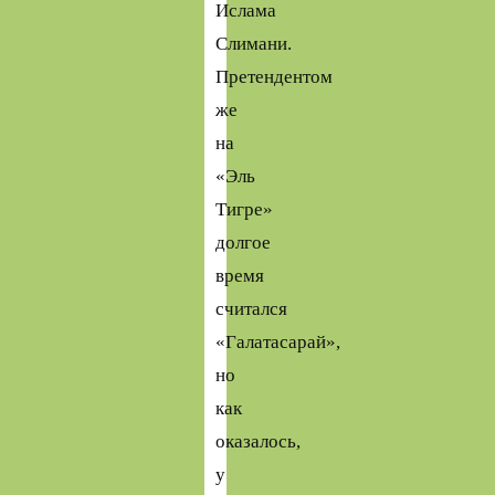
Ислама
Слимани.
Претендентом
же
на
«Эль
Тигре»
долгое
время
считался
«Галатасарай»,
но
как
оказалось,
у