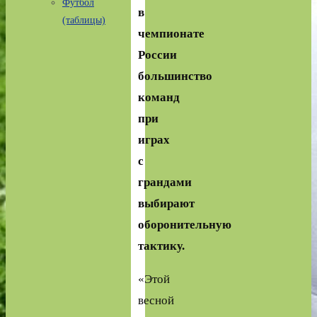
Футбол
в
(таблицы)
чемпионате
России
большинство
команд
при
играх
с
грандами
выбирают
оборонительную
тактику.
«Этой
весной