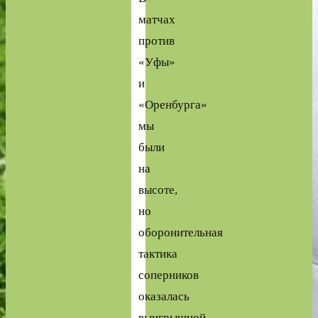
матчах
против
«Уфы»
и
«Оренбурга»
мы
были
на
высоте,
но
оборонительная
тактика
соперников
оказалась
выигрышной.