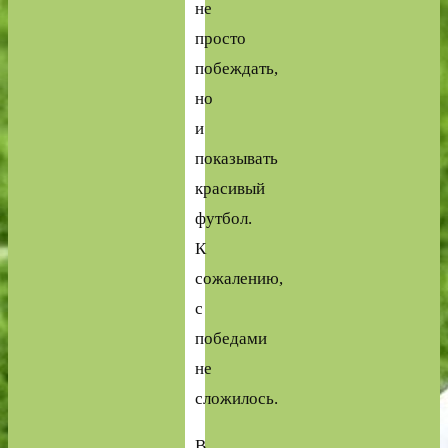
не
просто
побеждать,
но
и
показывать
красивый
футбол.
К
сожалению,
с
победами
не
сложилось.
В