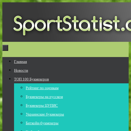
Перейти
к
содержимому
Перейти
Главная
к
Новости
содержимому
ТОП 100 Букмекеров
Рейтинг по оценкам
Букмекеры на русском
Букмекеры ЦУПИС
Украинские букмекеры
Биткойн-букмекеры