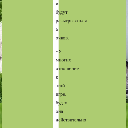
и
будут
разыгрываться
6
очков.
«У
многих
отношение
к
этой
игре,
будто
она
действительно