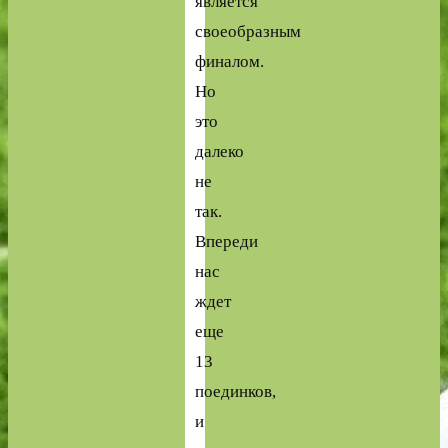
является
своеобразным
финалом.
Но
это
далеко
не
так.
Впереди
нас
ждет
еще
13
поединков,
и