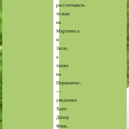
рассчитывать
только
на
Мартинеса
и
Зюле,
а
также
на
Перишича»,
—
уведомил
Ханс-
Дитер
Флик.