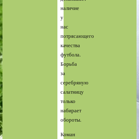
наличие
у
нас
потрясающего
качества
футбола.
Борьба
за
серебряную
салатницу
только
набирает
обороты.
Коман