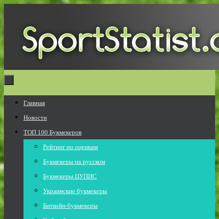
Перейти
к
содержимому
Перейти
Главная
к
Новости
содержимому
ТОП 100 Букмекеров
Рейтинг по оценкам
Букмекеры на русском
Букмекеры ЦУПИС
Украинские букмекеры
Биткойн-букмекеры