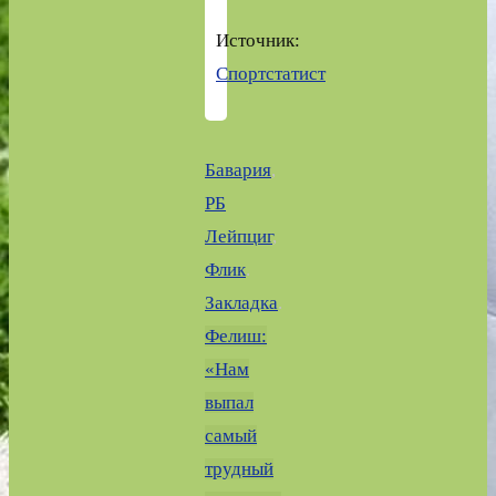
Источник:
Спортстатист
Бавария
,
РБ
Лейпциг
,
Флик
.
Закладка
.
Фелиш:
«Нам
выпал
самый
трудный