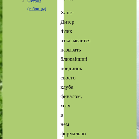
Футбол
(таблицы)
Ханс-
Дитер
Флик
отказывается
называть
ближайший
поединок
своего
клуба
финалом,
хотя
в
нем
формально