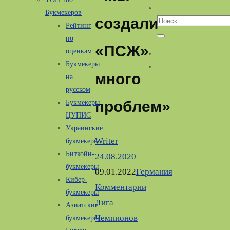
Букмекеров
создали
Что
Рейтинг
искать:
по
Поиск
«ПСЖ»
оценкам
Букмекеры
много
на
русском
проблем»
Букмекеры
ЦУПИС
Украинские
Writer
букмекеры
Биткойн-
24.08.2020
букмекеры
09.01.2022
Германия
,
Кибер-
Комментарии
,
букмекеры
Лига
Азиатские
Чемпионов
,
букмекеры