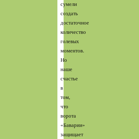
сумели
создать
достаточное
количество
голевых
моментов.
Но
наше
счастье
в
том,
что
ворота
«Баварии»
защищает