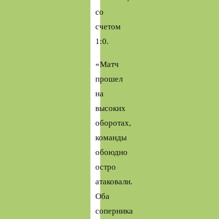
со
счетом
1:0.
«Матч
прошел
на
высоких
оборотах,
команды
обоюдно
остро
атаковали.
Оба
соперника