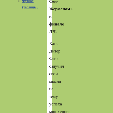
Сен-
Футбол
(таблицы)
Жерменом»
в
финале
ЛЧ.
Ханс-
Дитер
Флик
озвучил
свои
мысли
на
тему
успеха
мюнхенцев