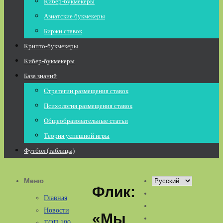
Кибер-букмекеры
Азиатские букмекеры
Биржи ставок
Крипто-букмекеры
Кибер-букмекеры
База знаний
Стратегии размещения ставок
Психология размещения ставок
Общеобразовательные статьи
Теория успешной игры
Футбол (таблицы)
Меню
Выбрать
Флик:
язык
Главная
Новости
«Мы
ТОП 100