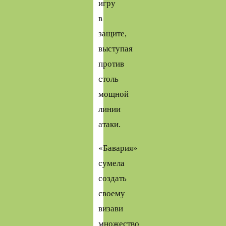
игру
в
защите,
выступая
против
столь
мощной
линии
атаки.
«Бавария»
сумела
создать
своему
визави
множество