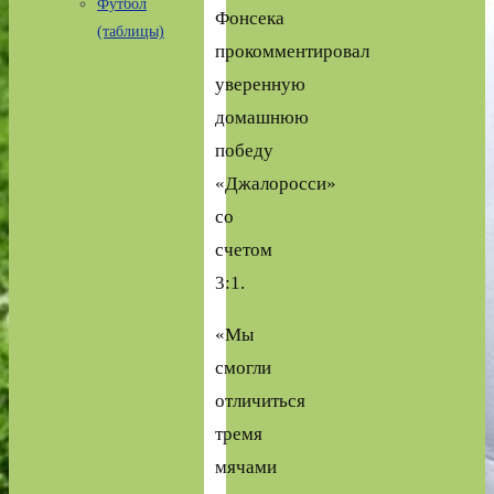
Футбол
Фонсека
(таблицы)
прокомментировал
уверенную
домашнюю
победу
«Джалоросси»
со
счетом
3:1.
«Мы
смогли
отличиться
тремя
мячами