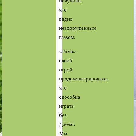
получили,
что
видно
невооруженным
глазом.
«Рома»
своей
игрой
продемонстрировала,
что
способна
играть
без
Джеко.
Мы