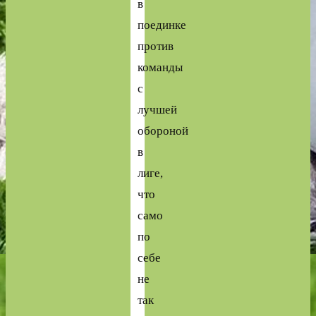
в
поединке
против
команды
с
лучшей
обороной
в
лиге,
что
само
по
себе
не
так