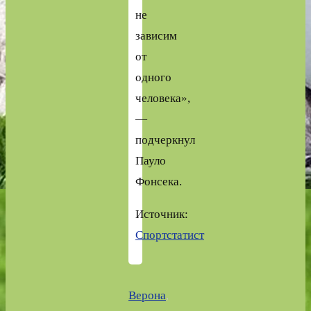
не
зависим
от
одного
человека»,
—
подчеркнул
Пауло
Фонсека.
Источник:
Спортстатист
Верона
,