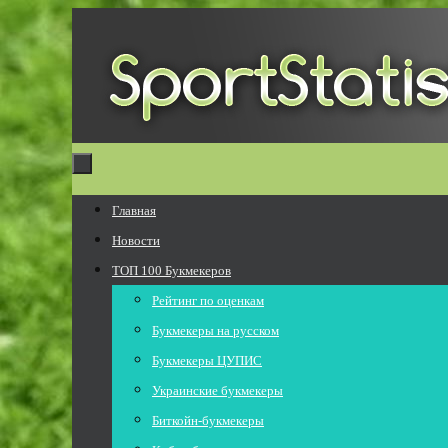
Перейти
к
содержимому
Перейти
Главная
к
Новости
содержимому
ТОП 100 Букмекеров
Рейтинг по оценкам
Букмекеры на русском
Букмекеры ЦУПИС
Украинские букмекеры
Биткойн-букмекеры