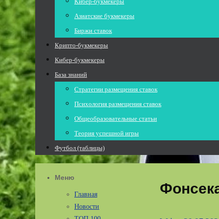
Кибер-букмекеры
Азиатские букмекеры
Биржи ставок
Крипто-букмекеры
Кибер-букмекеры
База знаний
Стратегии размещения ставок
Психология размещения ставок
Общеобразовательные статьи
Теория успешной игры
Футбол (таблицы)
Меню
Фонсека
Главная
Новости
ТОП 100