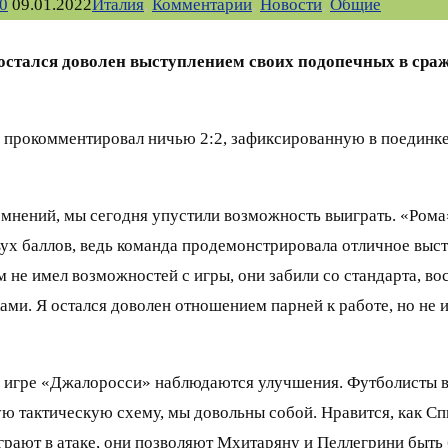
0
09.01.2022
Италия
,
Комментарии
,
Новости
,
Общие
остался доволен выступлением своих подопечных в сраж
 прокомментировал ничью 2:2, зафиксированную в поединке
омнений, мы сегодня упустили возможность выиграть. «Рома
вух баллов, ведь команда продемонстрировала отличное выс
 не имел возможностей с игры, они забили со стандарта, во
ми. Я остался доволен отношением парней к работе, но не 
в игре «Джалоросси» наблюдаются улучшения. Футболисты 
ю тактическую схему, мы довольны собой. Нравится, как Сп
грают в атаке, они позволяют Мхитаряну и Пеллегрини быть