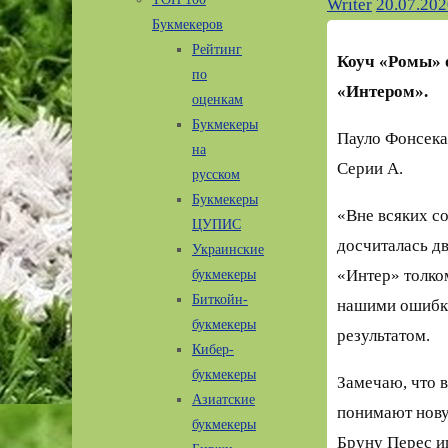
Writer
20.07.202
Букмекеров
Рейтинг
Коуч «Ромы» 
по
«Интером».
оценкам
Букмекеры
Пауло Фонсека
на
Серии А.
русском
Букмекеры
«Вне всяких с
ЦУПИС
досчиталась д
Украинские
«Интер» толком
букмекеры
Биткойн-
нашими ошибка
букмекеры
результатом.
Кибер-
букмекеры
Замечаю, что 
Азиатские
понимают нову
букмекеры
Бруну Перес и