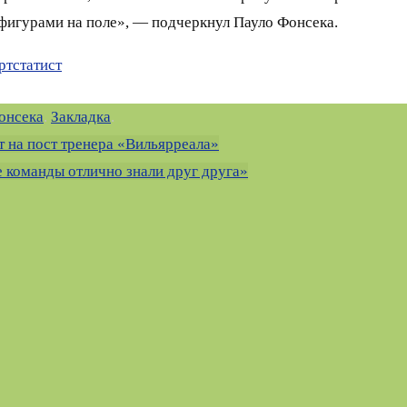
фигурами на поле», — подчеркнул Пауло Фонсека.
ртстатист
онсека
.
Закладка
.
 на пост тренера «Вильярреала»
 команды отлично знали друг друга»