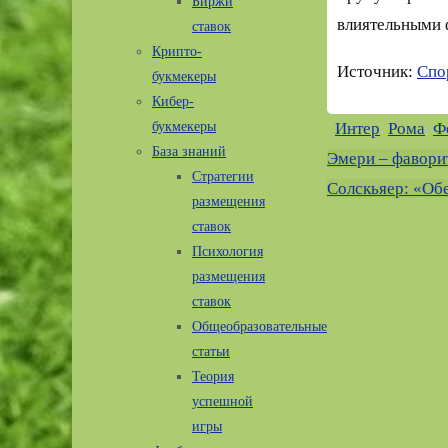
Биржи
влиятельными 
ставок
Крипто-
Источник:
Спо
букмекеры
Кибер-
Интер
,
Рома
,
Ф
букмекеры
База знаний
Эмери – фаворит
Стратегии
Солскьяер: «Обе
размещения
ставок
Психология
размещения
ставок
Общеобразовательные
статьи
Теория
успешной
игры