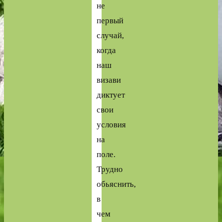
не
первый
случай,
когда
наш
визави
диктует
свои
условия
на
поле.
Трудно
обьяснить,
в
чем