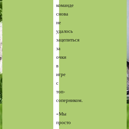
команде
снова
не
удалось
зацепиться
за
очки
в
игре
с
топ-
соперником.
«Мы
просто