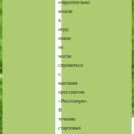
отвратительно
вошли
в
игру,
никак
не
могли
справиться
с
высоким
прессингом
«Россонери».
В
течение
стартовых