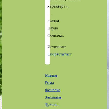
характера»,
—
сказал
Пауло
Фонсека.
Источник:
Спортстатист
Милан
,
Рома
,
Фонсека
.
Закладка
.
Тухель: