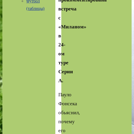
Футбол
встреча
(таблицы)
с
«Миланом»
в
24-
ом
туре
Серии
А.
Пауло
Фонсека
обьяснил,
почему
его