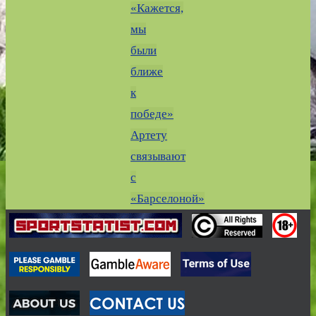
«Кажется,
мы
были
ближе
к
победе»
Артету
связывают
с
«Барселоной»