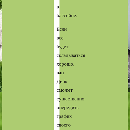
в
бассейне.
Если
все
будет
складываться
хорошо,
ван
Дейк
сможет
существенно
опередить
график
своего