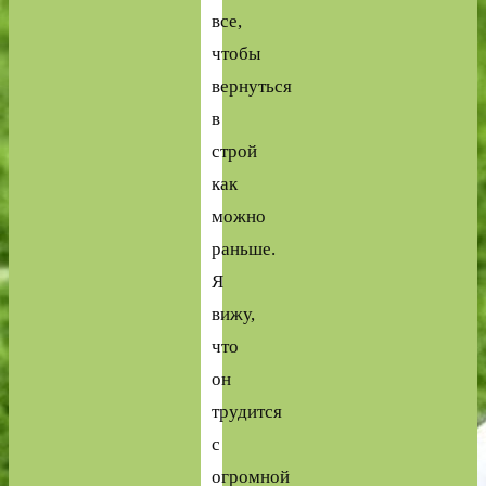
все,
чтобы
вернуться
в
строй
как
можно
раньше.
Я
вижу,
что
он
трудится
с
огромной