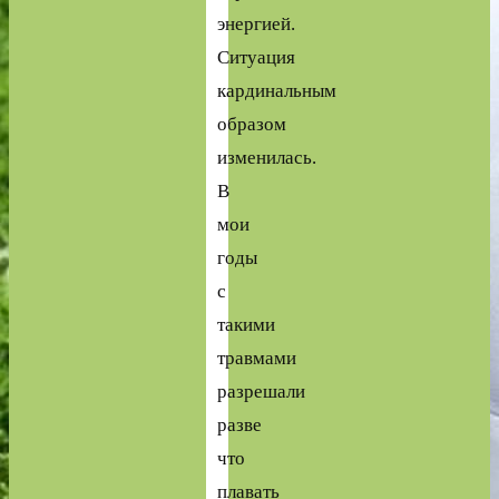
энергией.
Ситуация
кардинальным
образом
изменилась.
В
мои
годы
с
такими
травмами
разрешали
разве
что
плавать