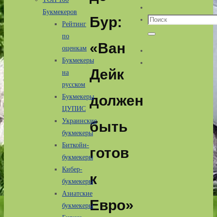
Букмекеров
Бур:
Что
Рейтинг
искать:
по
Поиск
«Ван
оценкам
Букмекеры
Дейк
на
русском
должен
Букмекеры
ЦУПИС
Украинские
быть
букмекеры
Биткойн-
готов
букмекеры
Кибер-
к
букмекеры
Азиатские
Евро»
букмекеры