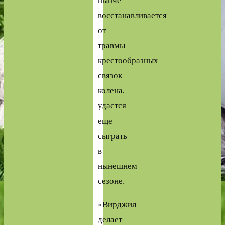
нынче
восстанавливается
от
травмы
крестообразных
связок
колена,
удастся
еще
сыграть
в
нынешнем
сезоне.
«Вирджил
делает