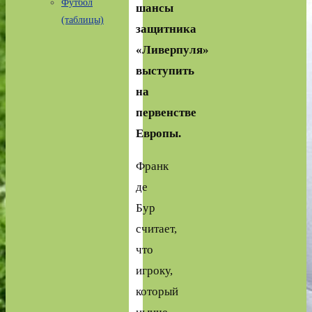
Футбол
шансы
(таблицы)
защитника
«Ливерпуля»
выступить
на
первенстве
Европы.
Франк
де
Бур
считает,
что
игроку,
который