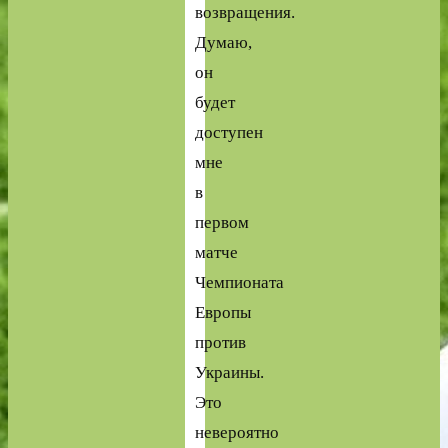
возвращения.
Думаю,
он
будет
доступен
мне
в
первом
матче
Чемпионата
Европы
против
Украины.
Это
невероятно