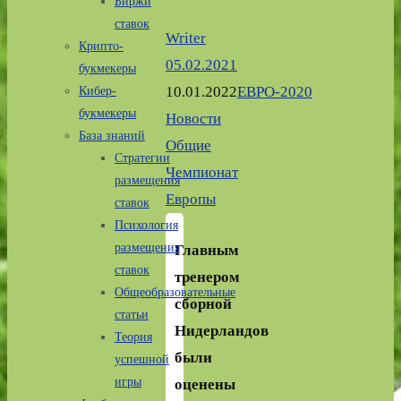
Биржи
ставок
Writer
Крипто-
05.02.2021
букмекеры
10.01.2022
ЕВРО-2020
,
Кибер-
букмекеры
Новости
,
База знаний
Общие
,
Стратегии
Чемпионат
размещения
Европы
ставок
Психология
размещения
Главным
ставок
тренером
Общеобразовательные
сборной
статьи
Нидерландов
Теория
были
успешной
игры
оценены