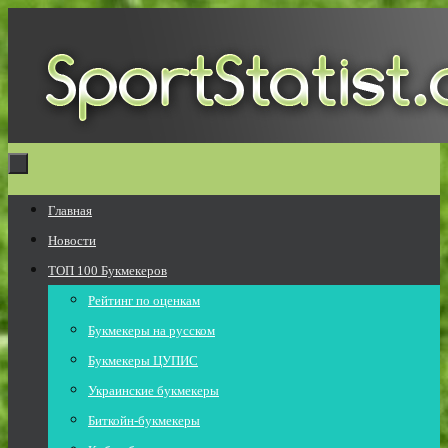
Перейти
к
содержимому
Перейти
Главная
к
Новости
содержимому
ТОП 100 Букмекеров
Рейтинг по оценкам
Букмекеры на русском
Букмекеры ЦУПИС
Украинские букмекеры
Биткойн-букмекеры