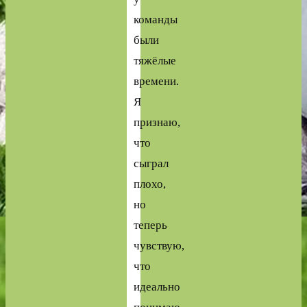
команды
были
тяжёлые
времени.
Я
признаю,
что
сыграл
плохо,
но
теперь
чувствую,
что
идеально