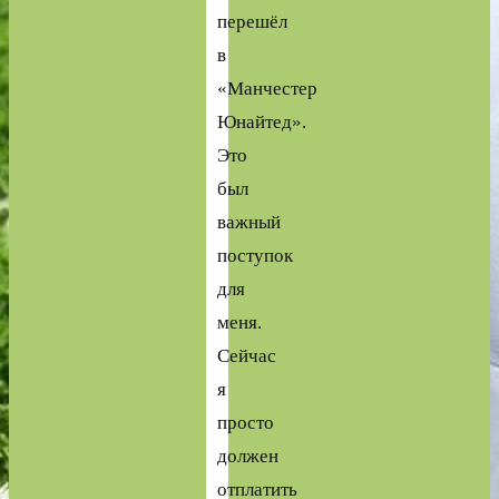
перешёл
в
«Манчестер
Юнайтед».
Это
был
важный
поступок
для
меня.
Сейчас
я
просто
должен
отплатить