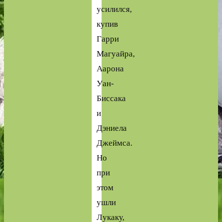
усилился,
купив
Гарри
Магуайра,
Аарона
Уан-
Биссака
и
Дэниела
Джеймса.
Но
при
этом
ушли
Лукаку,