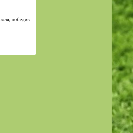
роля, победив