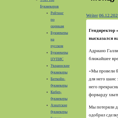
Букмекеров
Рейтинг
Writer
06.12.202
по
оценкам
Гендиректор 
Букмекеры
высказался н
на
русском
Адриано Галли
Букмекеры
ближайшее вре
ЦУПИС
Украинские
«Мы провели б
букмекеры
для него шанс 
Биткойн-
букмекеры
него прекрасн
Кибер-
форварду хвати
букмекеры
Азиатские
Мы потеряли д
букмекеры
одобрил сделк