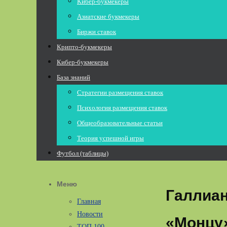
Кибер-букмекеры
Азиатские букмекеры
Биржи ставок
Крипто-букмекеры
Кибер-букмекеры
База знаний
Стратегии размещения ставок
Психология размещения ставок
Общеобразовательные статьи
Теория успешной игры
Футбол (таблицы)
Меню
Галлиан
Главная
Новости
«Монцу
ТОП 100