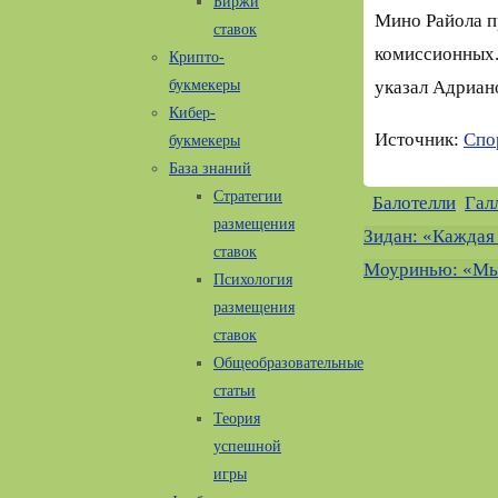
Биржи
Мино Райола п
ставок
комиссионных.
Крипто-
указал Адриан
букмекеры
Кибер-
Источник:
Спо
букмекеры
База знаний
Стратегии
Балотелли
,
Гал
размещения
Зидан: «Каждая 
ставок
Моуринью: «Мы
Психология
размещения
ставок
Общеобразовательные
статьи
Теория
успешной
игры