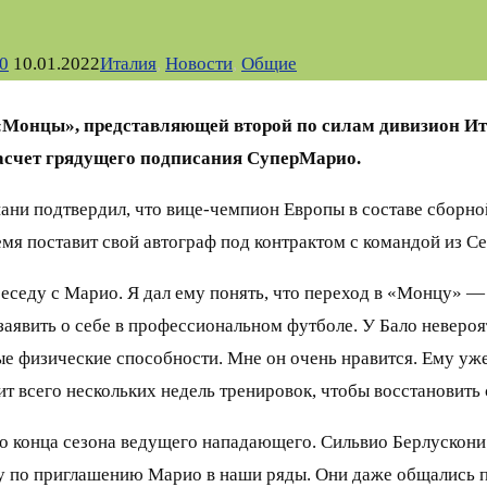
0
10.01.2022
Италия
,
Новости
,
Общие
«Монцы», представляющей второй по силам дивизион Ит
асчет грядущего подписания СуперМарио.
ани подтвердил, что вице-чемпион Европы в составе сборно
мя поставит свой автограф под контрактом с командой из Се
еседу с Марио. Я дал ему понять, что переход в «Монцу» —
заявить о себе в профессиональном футболе. У Бало невероя
ые физические способности. Мне он очень нравится. Ему уже
т всего нескольких недель тренировок, чтобы восстановить 
о конца сезона ведущего нападающего. Сильвио Берлускони
у по приглашению Марио в наши ряды. Они даже общались п