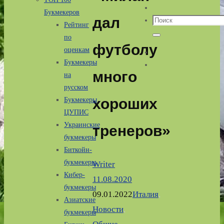
Букмекеров
дал
Что
Рейтинг
искать:
по
Поиск
футболу
оценкам
Букмекеры
много
на
русском
хороших
Букмекеры
ЦУПИС
Украинские
тренеров»
букмекеры
Биткойн-
букмекеры
Writer
Кибер-
11.08.2020
букмекеры
09.01.2022
Италия
,
Азиатские
Новости
,
букмекеры