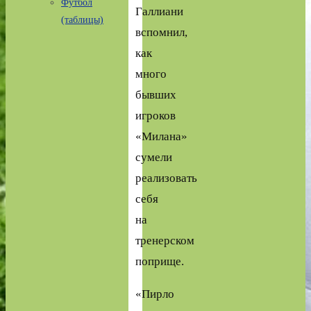
Футбол
Галлиани
(таблицы)
вспомнил,
как
много
бывших
игроков
«Милана»
сумели
реализовать
себя
на
тренерском
поприще.
«Пирло