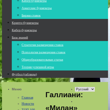
Кибер-букмекеры
Азиатские букмекеры
Биржи ставок
Крипто-букмекеры
Кибер-букмекеры
База знаний
Стратегии размещения ставок
Психология размещения ставок
Общеобразовательные статьи
Теория успешной игры
Футбол (таблицы)
Меню
Выбрать
Галлиани:
язык
Главная
Новости
«Милан»
ТОП 100