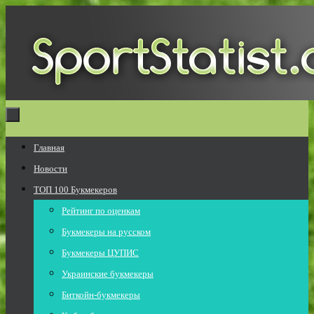
Перейти
к
содержимому
Перейти
Главная
к
Новости
содержимому
ТОП 100 Букмекеров
Рейтинг по оценкам
Букмекеры на русском
Букмекеры ЦУПИС
Украинские букмекеры
Биткойн-букмекеры