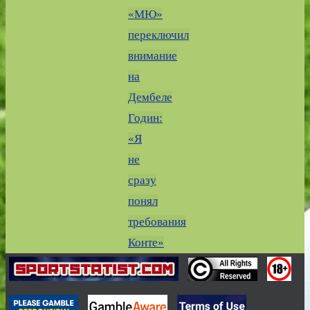
«МЮ»
переключил
внимание
на
Дембеле
Годин:
«Я
не
сразу
понял
требования
Конте»