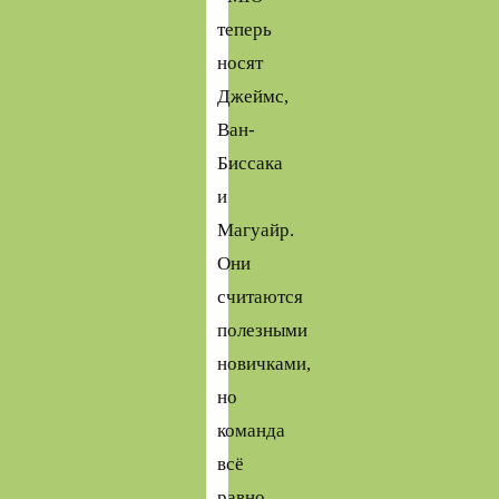
теперь
носят
Джеймс,
Ван-
Биссака
и
Магуайр.
Они
считаются
полезными
новичками,
но
команда
всё
равно