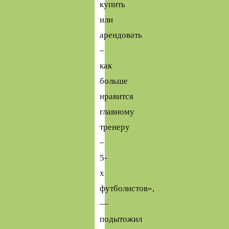
купить
или
арендовать
–
как
больше
нравится
главному
тренеру
–
5-
х
футболистов»,
—
подытожил