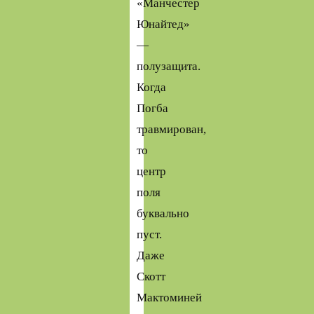
«Манчестер
Юнайтед»
—
полузащита.
Когда
Погба
травмирован,
то
центр
поля
буквально
пуст.
Даже
Скотт
Мактоминей