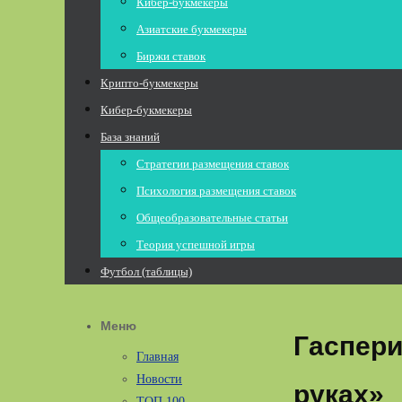
Кибер-букмекеры
Азиатские букмекеры
Биржи ставок
Крипто-букмекеры
Кибер-букмекеры
База знаний
Стратегии размещения ставок
Психология размещения ставок
Общеобразовательные статьи
Теория успешной игры
Футбол (таблицы)
Меню
Гаспери
Главная
Новости
руках»
ТОП 100