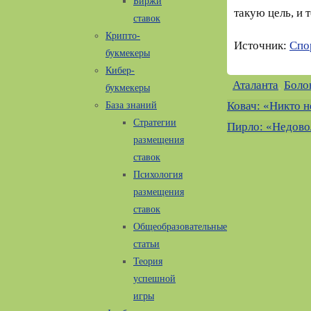
Биржи
такую цель, и 
ставок
Крипто-
Источник:
Спо
букмекеры
Кибер-
Аталанта
,
Боло
букмекеры
Ковач: «Никто н
База знаний
Стратегии
Пирло: «Недово
размещения
ставок
Психология
размещения
ставок
Общеобразовательные
статьи
Теория
успешной
игры