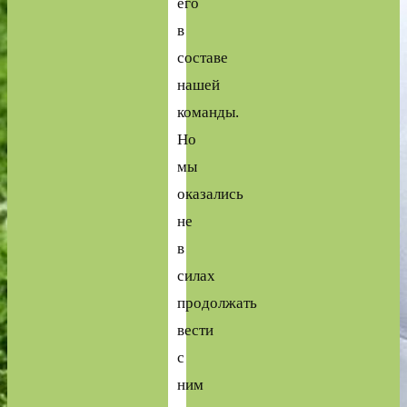
его
в
составе
нашей
команды.
Но
мы
оказались
не
в
силах
продолжать
вести
с
ним