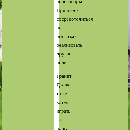
переговоры.
Пришлось
сосредоточиться
на
попытках
реализовать
другие
цели.
Гранит
Джака
тоже
хотел
играть
за
нашу