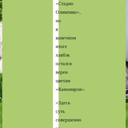
«Стадио
Олимпико»,
но
в
конечном
итоге
хавбэк
остался
верен
цветам
«Канониров».
«Здесь
суть
совершенно