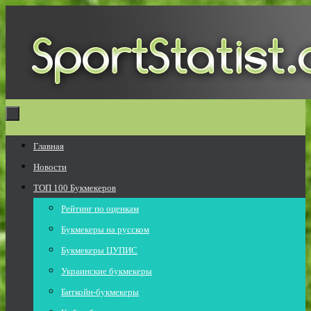
Перейти
к
содержимому
Перейти
Главная
к
Новости
содержимому
ТОП 100 Букмекеров
Рейтинг по оценкам
Букмекеры на русском
Букмекеры ЦУПИС
Украинские букмекеры
Биткойн-букмекеры