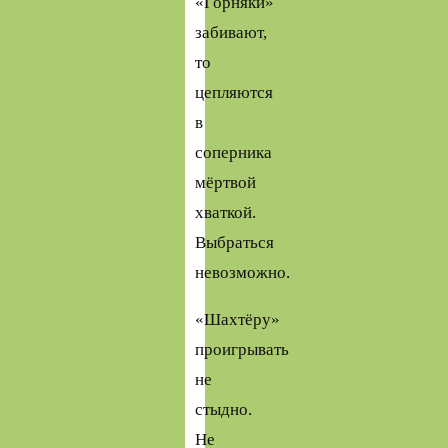
«Горняки»
забивают,
то
цепляются
в
соперника
мёртвой
хваткой.
Выбраться
невозможно.
«Шахтёру»
проигрывать
не
стыдно.
Не