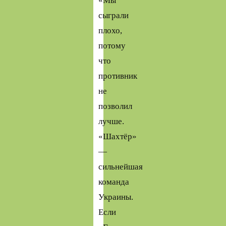
«Мы
сыграли
плохо,
потому
что
противник
не
позволил
лучше.
«Шахтёр»
—
сильнейшая
команда
Украины.
Если