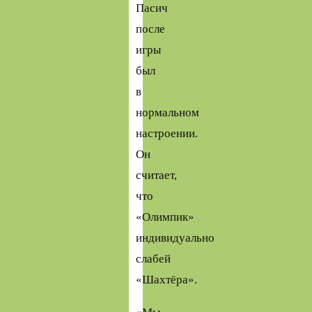
Пасич
после
игры
был
в
нормальном
настроении.
Он
считает,
что
«Олимпик»
индивидуально
слабей
«Шахтёра».