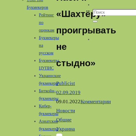
Букмекеров
«Шахтёру»
Что
Рейтинг
искать:
по
Поиск
проигрывать
оценкам
Букмекеры
не
на
русском
стыдно»
Букмекеры
ЦУПИС
Украинские
Publicist
букмекеры
Биткойн-
02.09.2019
букмекеры
09.01.2022
Комментарии
,
Кибер-
Новости
,
букмекеры
Общие
,
Азиатские
Украина
букмекеры