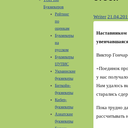
Букмекеров
Рейтинг
Writer
21.04.201
по
оценкам
Наставником 
Букмекеры
увенчавшаяся
на
русском
Виктор Гончар
Букмекеры
ЦУПИС
«Поединок про
Украинские
у нас получало
букмекеры
Нам удалось вы
Биткойн-
букмекеры
старались сдер
Кибер-
Пока трудно д
букмекеры
Азиатские
рассчитывать 
букмекеры