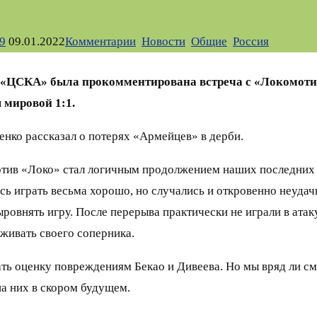
9
09.01.2022
Комментарии
,
Новости
,
Общие
,
Россия
«ЦСКА» была прокомментирована встреча с «Локомоти
 мировой 1:1.
енко рассказал о потерях «Армейцев» в дерби.
тив «Локо» стал логичным продолжением наших последних
сь играть весьма хорошо, но случались и откровенно неудач
ровнять игру. После перерыва практически не играли в атак
живать своего соперника.
ать оценку повреждениям Бекао и Дивеева. Но мы вряд ли с
на них в скором будущем.