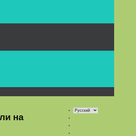
Выбрать
ли на
язык