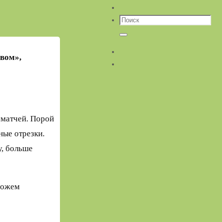
Что
искать:
Поиск
вом»,
 матчей. Порой
ные отрезки.
у, больше
можем