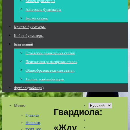
Кибер-букмекеры
Азиатские букмекеры
Биржи ставок
Крипто-букмекеры
Кибер-букмекеры
База знаний
Стратегии размещения ставок
Психология размещения ставок
Общеобразовательные статьи
Теория успешной игры
Футбол (таблицы)
Меню
Выбрать
Гвардиола:
язык
Главная
Новости
«Жду
ТОП 100