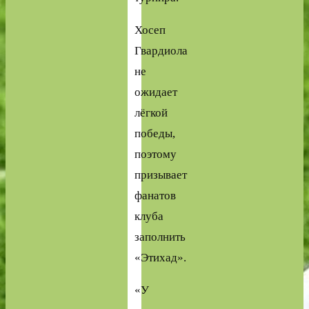
Хосеп
Гвардиола
не
ожидает
лёгкой
победы,
поэтому
призывает
фанатов
клуба
заполнить
«Этихад».
«У