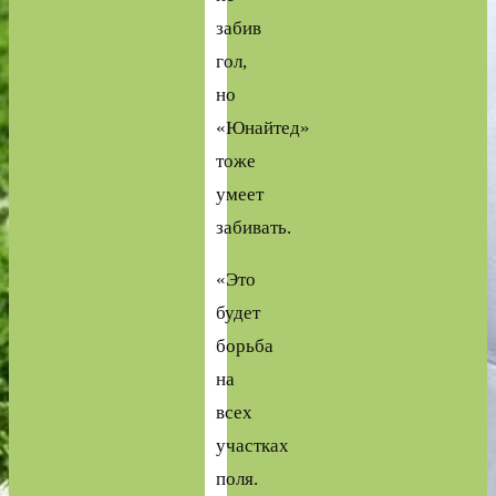
забив
гол,
но
«Юнайтед»
тоже
умеет
забивать.
«Это
будет
борьба
на
всех
участках
поля.