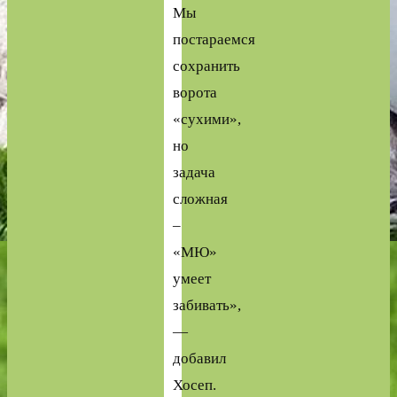
Мы
постараемся
сохранить
ворота
«сухими»,
но
задача
сложная
–
«МЮ»
умеет
забивать»,
—
добавил
Хосеп.