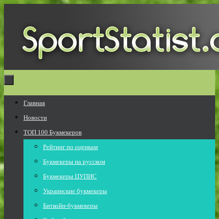
Перейти
к
содержимому
Перейти
Главная
к
Новости
содержимому
ТОП 100 Букмекеров
Рейтинг по оценкам
Букмекеры на русском
Букмекеры ЦУПИС
Украинские букмекеры
Биткойн-букмекеры