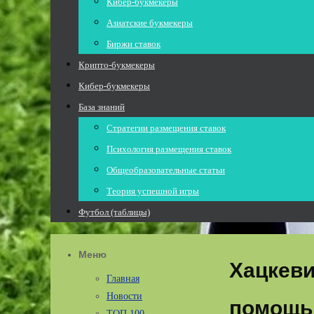
Кибер-букмекеры
Азиатские букмекеры
Биржи ставок
Крипто-букмекеры
Кибер-букмекеры
База знаний
Стратегии размещения ставок
Психология размещения ставок
Общеобразовательные статьи
Теория успешной игры
Футбол (таблицы)
Меню
Хацкеви
Главная
Новости
помощь
ТОП 100