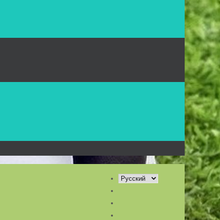
Выбрать
язык