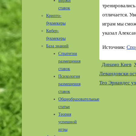
Биржи
тренировались
ставок
отличается. У
Крипто-
играм мы смож
букмекеры
Кибер-
указал Алекса
букмекеры
База знаний
Источник:
Спо
Стратегии
размещения
Динамо Киев
,
ставок
Левандовски ос
Психология
Тео Эрнандес у
размещения
ставок
Общеобразовательные
статьи
Теория
успешной
игры