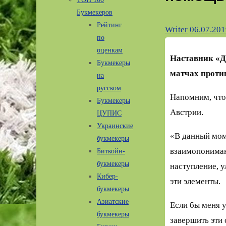
Букмекеров
Рейтинг
Writer
06.07.201
по
оценкам
Наставник «Д
Букмекеры
матчах против
на
русском
Напомним, что
Букмекеры
Австрии.
ЦУПИС
Украинские
«В данный мом
букмекеры
взаимопониман
Биткойн-
букмекеры
наступление, у
Кибер-
эти элементы.
букмекеры
Азиатские
Если бы меня 
букмекеры
завершить эти 