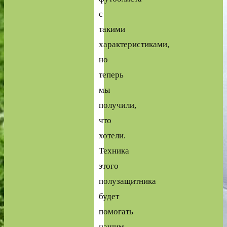
с
такими
характеристиками,
но
теперь
мы
получили,
что
хотели.
Техника
этого
полузащитника
будет
помогать
нашим