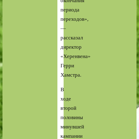
окончания
периода
переходов»,
—
рассказал
директор
«Херенвена»
Герри
Хамстра.
В
ходе
второй
половины
минувшей
кампании