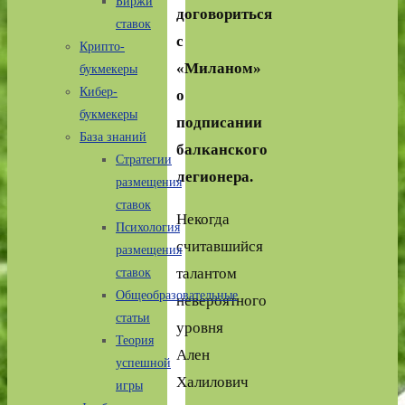
Биржи
договориться
ставок
с
Крипто-
«Миланом»
букмекеры
Кибер-
о
букмекеры
подписании
База знаний
балканского
Стратегии
легионера.
размещения
ставок
Некогда
Психология
считавшийся
размещения
талантом
ставок
Общеобразовательные
невероятного
статьи
уровня
Теория
Ален
успешной
Халилович
игры