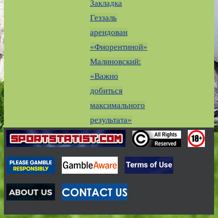
Закладка
.
Геззаль
арендован
«Фиорентиной»
Малиновский:
«Важно
добиться
максимального
результата»