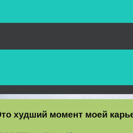
Это худший момент моей кар