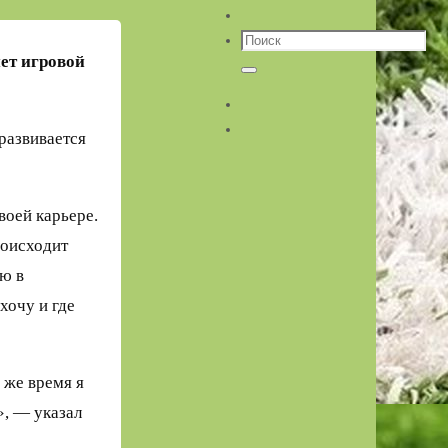
Что
нет игровой
искать:
Поиск
развивается
воей карьере.
роисходит
ею в
хочу и где
 же время я
», — указал