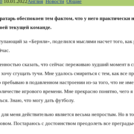
0
10.01.2022
Англия
,
Новости
,
Общие
атарь обеспокоен тем фактом, что у него практически 
воей текущей команде.
тупающий за «Бернли», поделился мыслями насчет того, как 
йчас.
енностью сказать, что сейчас переживаю худший момент в с
хочу сгущать тучи. Мне удалось смириться с тем, как все п
о пребываю в подавленном настроении из-за того, что не им
личестве игрового времени. Мне прекрасно понятно, чего я 
ся. Знаю, что могу дать футболу.
для меня действительно является весьма непростым. Но в то
зовом. Постараюсь с достоинством преодолеть все преграды