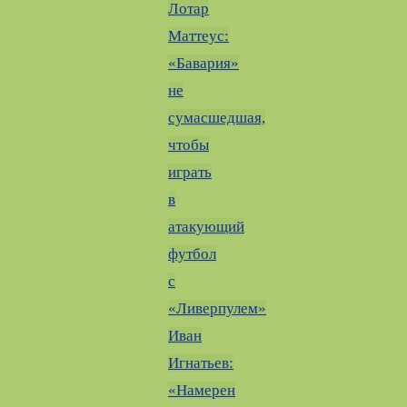
Лотар
Маттеус:
«Бавария»
не
сумасшедшая,
чтобы
играть
в
атакующий
футбол
с
«Ливерпулем»
Иван
Игнатьев:
«Намерен