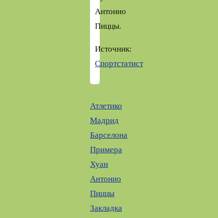
Антонио
Пиццы.
Источник:
Спортстатист
Атлетико
Мадрид
,
Барселона
,
Примера
,
Хуан
Антонио
Пиццы
.
Закладка
.