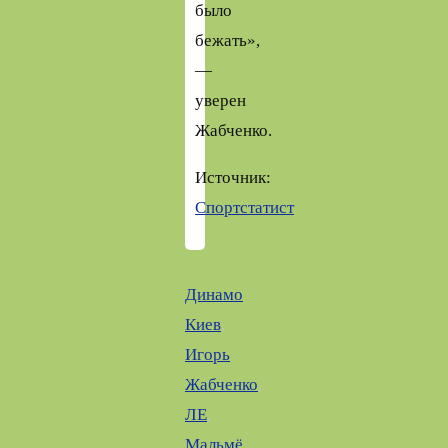
было
бежать»,
—
уверен
Жабченко.
Источник:
Спортстатист
Динамо
Киев
,
Игорь
Жабченко
,
ЛЕ
,
Мальмё
.