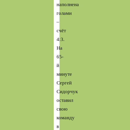
наполнена
голами
–
счёт
4:3.
На
65-
й
минуте
Сергей
Сидорчук
оставил
свою
команду
в