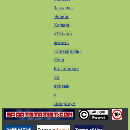
Закладка
.
Эрлинг
Холанд:
«Можно
выбить
«Ливерпуль»
Сеад
Колашинац:
«Я
привык
к
Лондону»