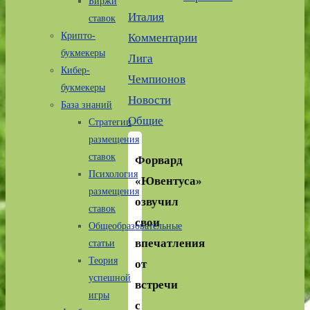
Биржи
Италия
,
ставок
Крипто-
Комментарии
,
букмекеры
Лига
Кибер-
Чемпионов
,
букмекеры
Новости
,
База знаний
Общие
Стратегии
размещения
ставок
Форвард
Психология
«Ювентуса»
размещения
озвучил
ставок
свои
Общеобразовательные
впечатления
статьи
Теория
от
успешной
встречи
игры
с