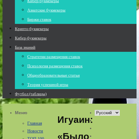
Кибер-букмекеры
Азиатские букмекеры
Биржи ставок
Крипто-букмекеры
Кибер-букмекеры
База знаний
Стратегии размещения ставок
Психология размещения ставок
Общеобразовательные статьи
Теория успешной игры
Футбол (таблицы)
Меню
Выбрать
Игуаин:
язык
Главная
Новости
«Было
ТОП 100