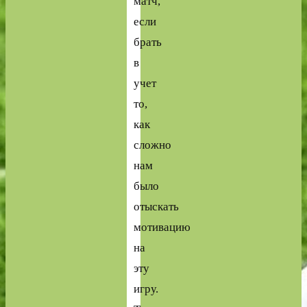
матч,
если
брать
в
учет
то,
как
сложно
нам
было
отыскать
мотивацию
на
эту
игру.