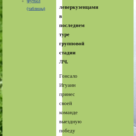
Футбол
леверкузенцами
(таблицы)
в
последнем
туре
групповой
стадии
ЛЧ.
Гонсало
Игуаин
принес
своей
команде
выездную
победу