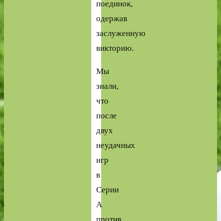
поединок,
одержав
заслуженную
викторию.
Мы
знали,
что
после
двух
неудачных
игр
в
Серии
А
против