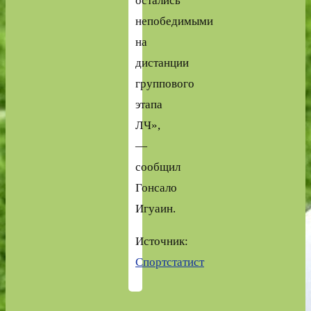
остались
непобедимыми
на
дистанции
группового
этапа
ЛЧ»,
—
сообщил
Гонсало
Игуаин.
Источник:
Спортстатист