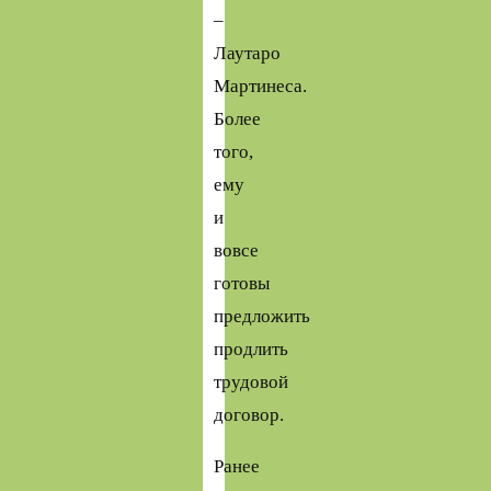
–
Лаутаро
Мартинеса.
Более
того,
ему
и
вовсе
готовы
предложить
продлить
трудовой
договор.
Ранее