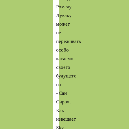
Ромелу
Лукаку
может
не
переживать
особо
касаемо
своего
будущего
на
«Сан
Сиро».
Как
извещает
Sky