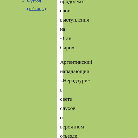
продолжит
Футбол
(таблицы)
свои
выступления
на
«Сан
Сиро».
Аргентинский
нападающий
«Нерадзури»
в
свете
слухов
о
вероятном
отьезде