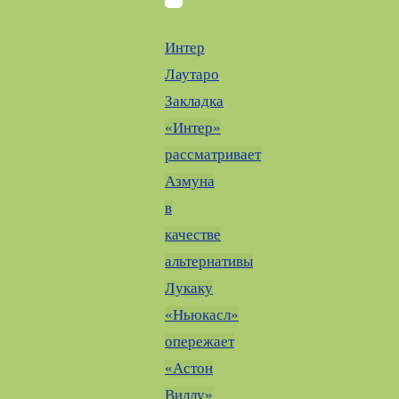
Интер
,
Лаутаро
.
Закладка
.
«Интер»
рассматривает
Азмуна
в
качестве
альтернативы
Лукаку
«Ньюкасл»
опережает
«Астон
Виллу»