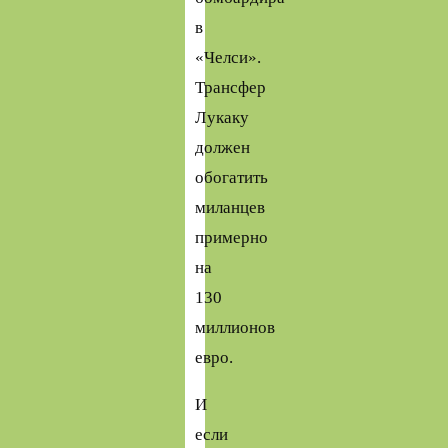
в
«Челси».
Трансфер
Лукаку
должен
обогатить
миланцев
примерно
на
130
миллионов
евро.
И
если