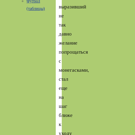
Футбол
выразивший
(таблицы)
не
так
давно
желание
попрощаться
с
монегасками,
стал
еще
на
шаг
ближе
к
уходу