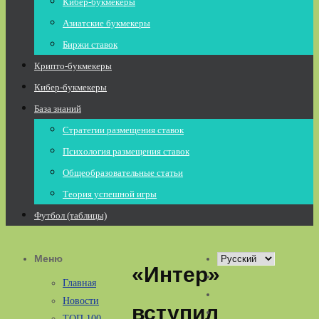
Кибер-букмекеры
Азиатские букмекеры
Биржи ставок
Крипто-букмекеры
Кибер-букмекеры
База знаний
Стратегии размещения ставок
Психология размещения ставок
Общеобразовательные статьи
Теория успешной игры
Футбол (таблицы)
Меню
Выбрать
«Интер»
язык
Главная
Новости
вступил
ТОП 100