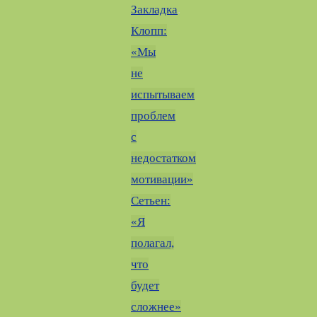
Закладка
.
Клопп:
«Мы
не
испытываем
проблем
с
недостатком
мотивации»
Сетьен:
«Я
полагал,
что
будет
сложнее»