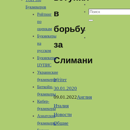
Букмекеров
в
Что
Рейтинг
искать:
по
Поиск
борьбу
оценкам
Букмекеры
за
на
русском
Слимани
Букмекеры
ЦУПИС
Украинские
Writer
букмекеры
Биткойн-
30.01.2020
букмекеры
09.01.2022
Англия
,
Кибер-
Италия
,
букмекеры
Новости
,
Азиатские
Общие
,
букмекеры