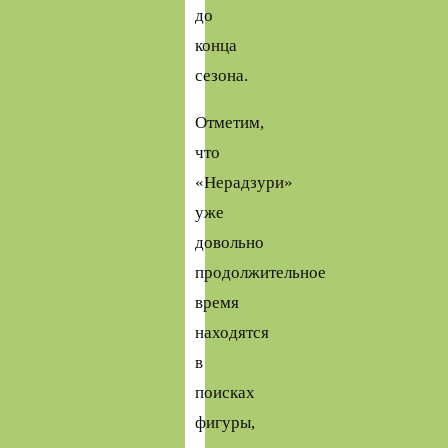
до
конца
сезона.
Отметим,
что
«Нерадзури»
уже
довольно
продолжительное
время
находятся
в
поисках
фигуры,