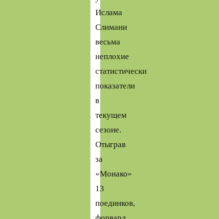
Ислама
Слимани
весьма
неплохие
статистически
показатели
в
текущем
сезоне.
Отыграв
за
«Монако»
13
поединков,
форвард