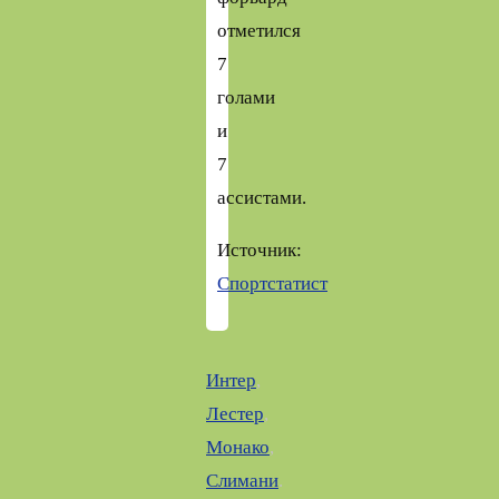
отметился
7
голами
и
7
ассистами.
Источник:
Спортстатист
Интер
,
Лестер
,
Монако
,
Слимани
.