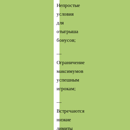
Непростые
условия
для
отыгрыша
бонусов;
—
Ограничение
максимумов
успешным
игрокам;
—
Встречаются
низкие
лимиты