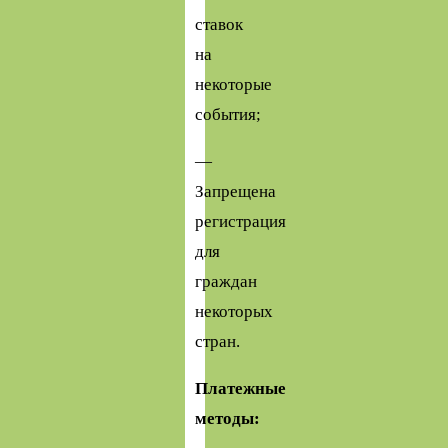
ставок
на
некоторые
события;
—
Запрещена
регистрация
для
граждан
некоторых
стран.
Платежные
методы: