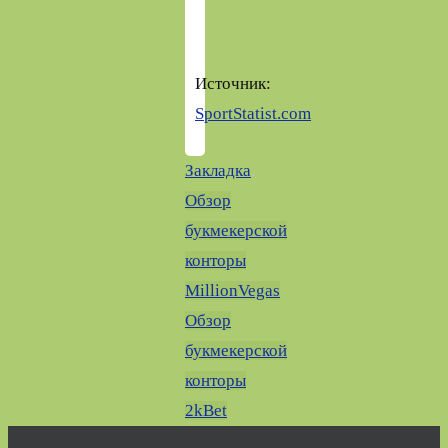
Источник:
SportStatist.com
Закладка
.
Обзор
букмекерской
конторы
MillionVegas
Обзор
букмекерской
конторы
2kBet