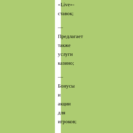
«Live»-
ставок;
—
Предлагает
также
услуги
казино;
—
Бонусы
и
акции
для
игроков;