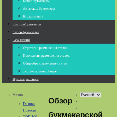
Кибер-букмекеры
Азиатские букмекеры
Биржи ставок
Крипто-букмекеры
Кибер-букмекеры
База знаний
Стратегии размещения ставок
Психология размещения ставок
Общеобразовательные статьи
Теория успешной игры
Футбол (таблицы)
Меню
Выбрать
Обзор
язык
Главная
Новости
букмекерской
ТОП 100