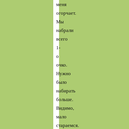
меня
огорчает.
Мы
набрали
всего
1-
о
очко.
Нужно
было
набирать
больше.
Видимо,
мало
стараемся.