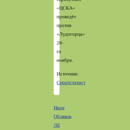
«ЦСКА»
проведёт
против
«Лудогорца»
28-
го
ноября.
Источник:
Спортстатист
Иван
Обляков
,
ЛЕ
,