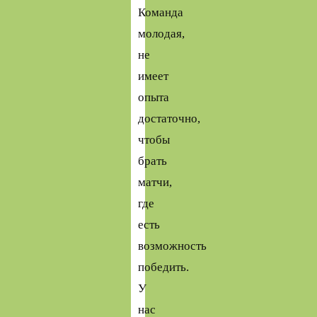
Команда
молодая,
не
имеет
опыта
достаточно,
чтобы
брать
матчи,
где
есть
возможность
победить.
У
нас