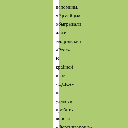
напомним,
«Армейцы»
обыгрывали
даже
мадридский
«Реал».
В
крайней
игре
«ЦСКА»
не
удалось
пробить
ворота
«Ференцвароша»,