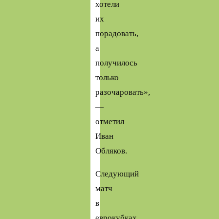
хотели
их
порадовать,
а
получилось
только
разочаровать»,
—
отметил
Иван
Обляков.
Следующий
матч
в
еврокубках