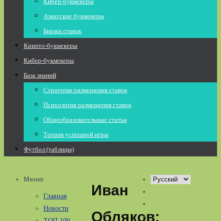
Кибер-букмекеры
Азиатские букмекеры
Биржи ставок
Крипто-букмекеры
Кибер-букмекеры
База знаний
Стратегии размещения ставок
Психология размещения ставок
Общеобразовательные статьи
Теория успешной игры
Футбол (таблицы)
Меню
Выбрать
Иван
язык
Главная
Новости
Обляков:
ТОП 100