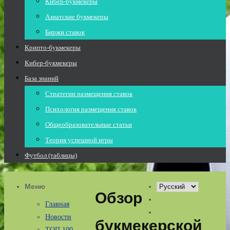
Кибер-букмекеры
Азиатские букмекеры
Биржи ставок
Крипто-букмекеры
Кибер-букмекеры
База знаний
Стратегии размещения ставок
Психология размещения ставок
Общеобразовательные статьи
Теория успешной игры
Футбол (таблицы)
Меню
Выбрать
Обзор
язык
Главная
Новости
букмекерской
ТОП 100