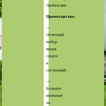
Любителям
Преимущества:
—
Отличный
выбор
видов
спорта
и
состязаний;
—
Большое
внимание
на