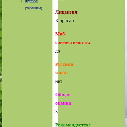
Футбол
(таблицы)
Лицензия:
Кюрасао
Моб.
совместимость:
да
Русский
язык:
нет
Общая
оценка:
3-
Рекомендуется: