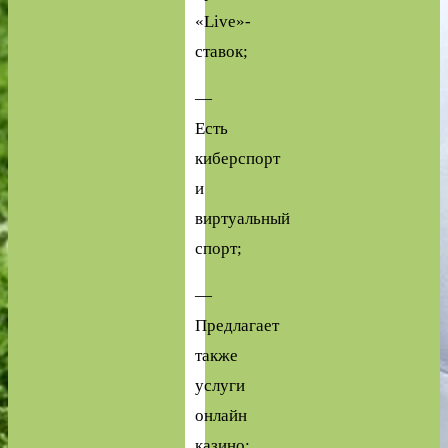
«Live»-
ставок;
—
Есть
киберспорт
и
виртуальный
спорт;
—
Предлагает
также
услуги
онлайн
казино;