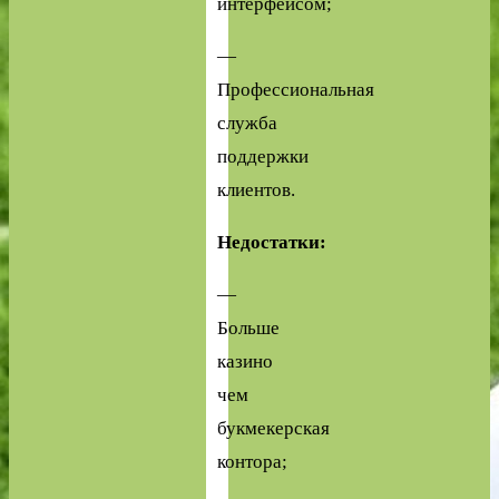
интерфейсом;
—
Профессиональная
служба
поддержки
клиентов.
Недостатки:
—
Больше
казино
чем
букмекерская
контора;