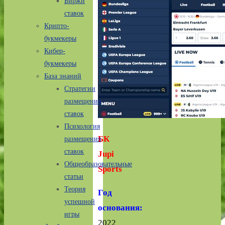
Биржи
ставок
Крипто-
букмекеры
Кибер-
букмекеры
База знаний
Стратегии
размещения
ставок
Психология
БК
размещения
ставок
Jupi
Общеобразовательные
Sports
статьи
Теория
Год
успешной
основания:
игры
2022