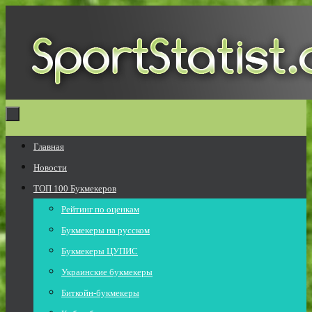
Перейти
к
содержимому
Перейти
Главная
к
Новости
содержимому
ТОП 100 Букмекеров
Рейтинг по оценкам
Букмекеры на русском
Букмекеры ЦУПИС
Украинские букмекеры
Биткойн-букмекеры