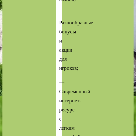
—
Разнообразные
бонусы
и
акции
для
игроков;
—
Современный
интернет-
ресурс
с
легким