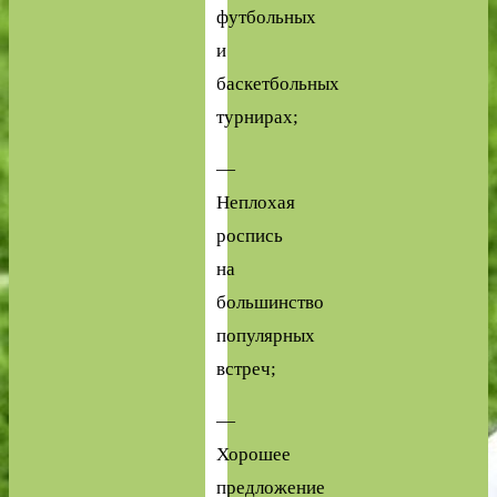
футбольных
и
баскетбольных
турнирах;
—
Неплохая
роспись
на
большинство
популярных
встреч;
—
Хорошее
предложение