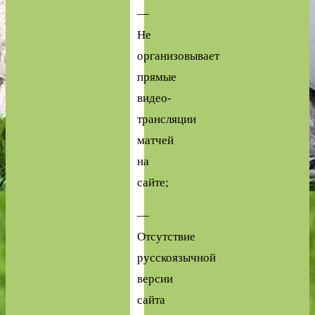
—
Не
организовывает
прямые
видео-
трансляции
матчей
на
сайте;
—
Отсутствие
русскоязычной
версии
сайта