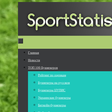
Перейти
к
содержимому
Перейти
Главная
к
Новости
содержимому
ТОП 100 Букмекеров
Рейтинг по оценкам
Букмекеры на русском
Букмекеры ЦУПИС
Украинские букмекеры
Биткойн-букмекеры