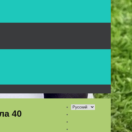
Выбрать
ла 40
язык