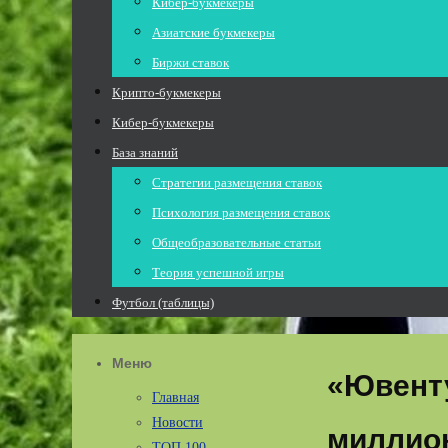
Кибер-букмекеры
Азиатские букмекеры
Биржи ставок
Крипто-букмекеры
Кибер-букмекеры
База знаний
Стратегии размещения ставок
Психология размещения ставок
Общеобразовательные статьи
Теория успешной игры
Футбол (таблицы)
Меню
«Ювенту
Главная
Новости
миллио
ТОП 100