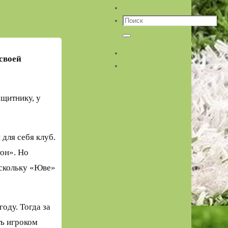
Что
искать:
Поиск
своей
щитнику, у
для себя клуб.
он». Но
оскольку «Юве»
оду. Тогда за
ть игроком