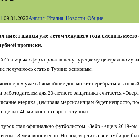
1
09.01.2022
Англия
,
Италия
,
Новости
,
Общие
л имеет шансы уже летом текущего года сменить место 
лубной прописки.
ой Синьоры» сформировали цену турецкому центральному за
 не получилось стать в Турине основным.
янконери» уже в ближайшие дни может перебраться в новый 
 работодателем для 23-летнего защитника считается «Эверт
исание Мериха Демирала мерсисайдцам будет непросто, п
го целых 40 миллионов евро отступных.
турок стал официально футболистом «Зебр» еще в 2019-ом г
лачены 18 миллионов евро. Но подтвердить свои амбиции бы