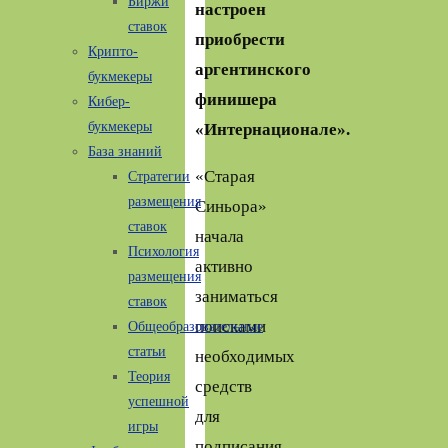
Биржи
настроен
ставок
приобрести
Крипто-
аргентинского
букмекеры
финишера
Кибер-
букмекеры
«Интернационале».
База знаний
«Старая
Стратегии
размещения
Синьора»
ставок
начала
Психология
активно
размещения
заниматься
ставок
поисками
Общеобразовательные
статьи
необходимых
Теория
средств
успешной
для
игры
подписания