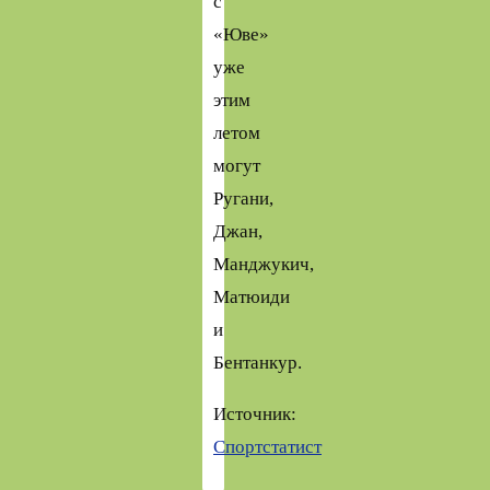
с
«Юве»
уже
этим
летом
могут
Ругани,
Джан,
Манджукич,
Матюиди
и
Бентанкур.
Источник:
Спортстатист