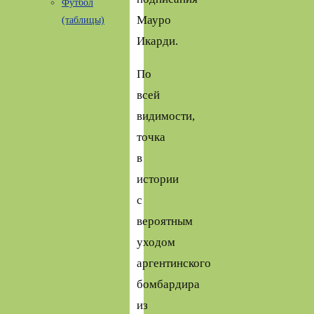
Футбол
Мауро
(таблицы)
Икарди.
По
всей
видимости,
точка
в
истории
с
вероятным
уходом
аргентинского
бомбардира
из