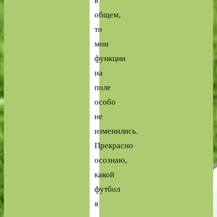
в
общем,
то
мои
функции
на
поле
особо
не
изменились.
Прекрасно
осознаю,
какой
футбол
я