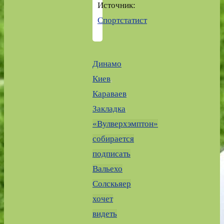
Источник:
Спортстатист
Динамо
Киев
,
Караваев
.
Закладка
.
«Вулверхэмптон»
собирается
подписать
Вальехо
Солскьяер
хочет
видеть