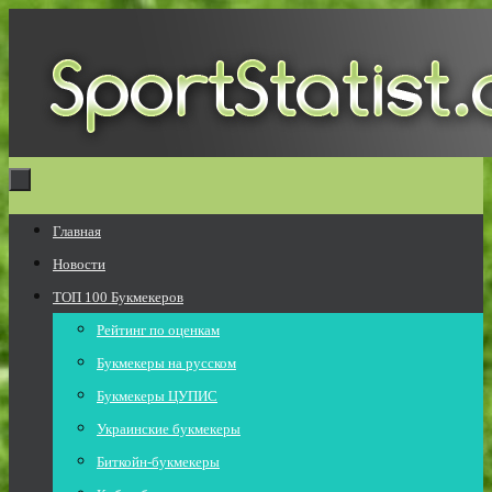
Перейти
к
содержимому
Перейти
Главная
к
Новости
содержимому
ТОП 100 Букмекеров
Рейтинг по оценкам
Букмекеры на русском
Букмекеры ЦУПИС
Украинские букмекеры
Биткойн-букмекеры