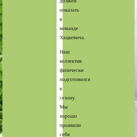
должен
показать
в
команде
Хацкевича.
Наш
коллектив
физически
подготовился
к
сезону.
Мы
хорошо
проявили
себя