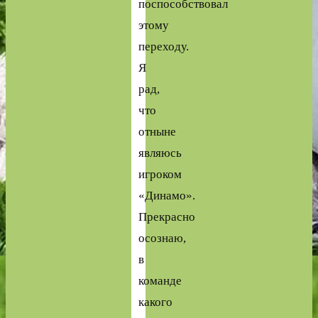
поспособствовал
этому
переходу.
Я
рад,
что
отныне
являюсь
игроком
«Динамо».
Прекрасно
осознаю,
в
команде
какого