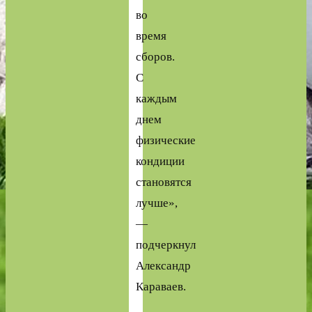
во
время
сборов.
С
каждым
днем
физические
кондиции
становятся
лучше»,
—
подчеркнул
Александр
Караваев.