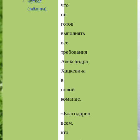
Футбол
что
(таблицы)
он
готов
выполнять
все
требования
Александра
Хацкевича
в
новой
команде.
«Благодарен
всем,
кто