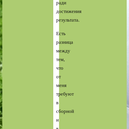
ради
достижения
результата.
Есть
разница
между
тем,
что
от
меня
требуют
в
сборной
и
в