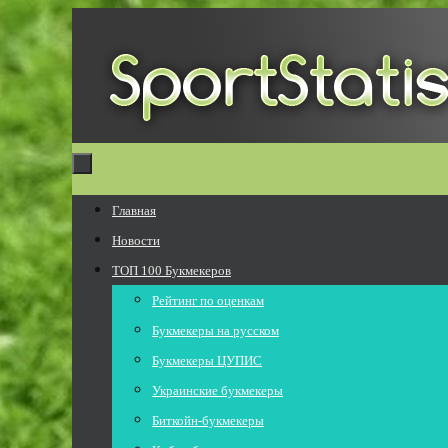
Перейти
к
содержимому
Перейти
Главная
к
Новости
содержимому
ТОП 100 Букмекеров
Рейтинг по оценкам
Букмекеры на русском
Букмекеры ЦУПИС
Украинские букмекеры
Биткойн-букмекеры