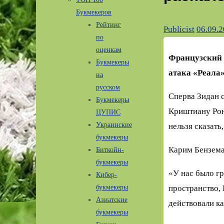
Букмекеров
Рейтинг
Publicist
06.09.
по
оценкам
Французский 
Букмекеры
атака «Реала»
на
русском
Сперва Зидан с
Букмекеры
Криштиану Рона
ЦУПИС
Украинские
нельзя сказать
букмекеры
Карим Бензема 
Биткойн-
букмекеры
«У нас было гр
Кибер-
пространство, 
букмекеры
Азиатские
действовали к
букмекеры