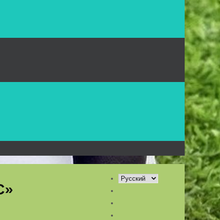
Выбрать
C»
язык