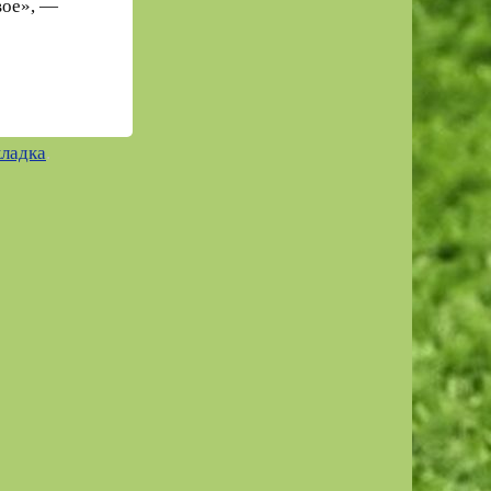
вое», —
кладка
.