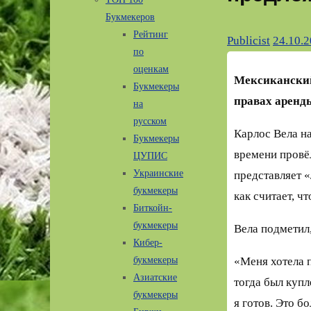
Букмекеров
Рейтинг
Publicist
24.10.
по
оценкам
Мексиканский
Букмекеры
правах аренд
на
русском
Карлос Вела н
Букмекеры
времени провё
ЦУПИС
Украинские
представляет 
букмекеры
как считает, ч
Биткойн-
букмекеры
Вела подметил
Кибер-
«Меня хотела 
букмекеры
Азиатские
тогда был куп
букмекеры
я готов. Это б