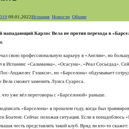
2019
09.01.2022
Испания
,
Новости
,
Общие
 нападающий Карлос Вела не против перехода в «Барсе
ы.
ачал свою профессиональную карьеру в «Англии», но больш
л в Испании: «Саламанка», «Осасуна», «Реал Сосьедад». Се
«Лос-Анджелес Гэлакси», но «Барселона» обдумывает сотруд
то Вела сможет заменить Луиса Суареса.
, что уже вёл переговоры с «Барселоной» раньше.
подписать «Барселона» в прошлом году, когда был травмиров
лен Боатенг. Сейчас похожая ситуация. Если я понадоблюсь
ольшая честь представлять такой клуб. Вряд ли кто-то скажет: 