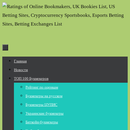
Перейти
к
содержимому
Перейти
Главная
к
Новости
содержимому
ТОП 100 Букмекеров
Рейтинг по оценкам
Букмекеры на русском
Букмекеры ЦУПИС
Украинские букмекеры
Биткойн-букмекеры