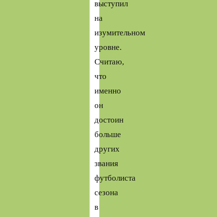
выступил
на
изумительном
уровне.
Считаю,
что
именно
он
достоин
больше
других
звания
футболиста
сезона
в