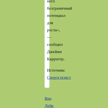
него
безграничный
потенциал
для
роста»,
—
сообщил
Джейми
Каррагер.
Источник:
Спортстатист
Ван
Дейк
,