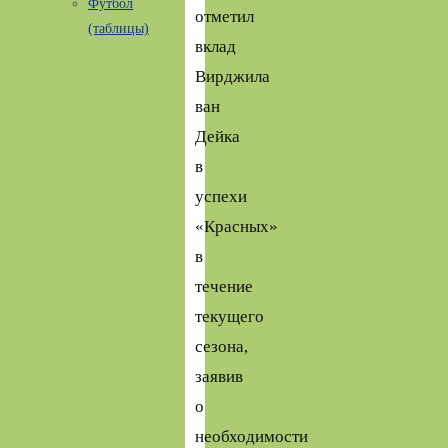
Футбол
отметил
(таблицы)
вклад
Вирджила
ван
Дейка
в
успехи
«Красных»
в
течение
текущего
сезона,
заявив
о
необходимости