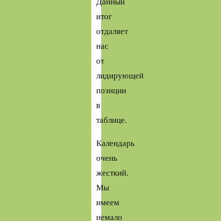
Данный
итог
отдаляет
нас
от
лидирующей
позиции
в
таблице.
Календарь
очень
жесткий.
Мы
имеем
немало