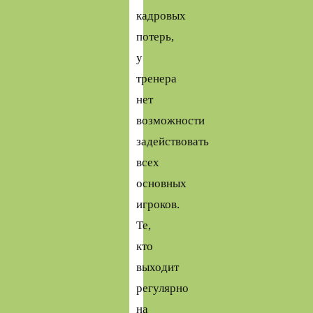
кадровых
потерь,
у
тренера
нет
возможности
задействовать
всех
основных
игроков.
Те,
кто
выходит
регулярно
на