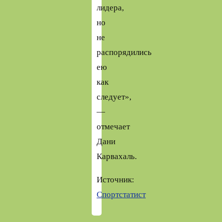
лидера,
но
не
распорядились
ею
как
следует»,
—
отмечает
Дани
Карвахаль.
Источник:
Спортстатист