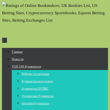
Перейти
к
содержимому
Перейти
Главная
к
Новости
содержимому
ТОП 100 Букмекеров
Рейтинг по оценкам
Букмекеры на русском
Букмекеры ЦУПИС
Украинские букмекеры
Биткойн-букмекеры