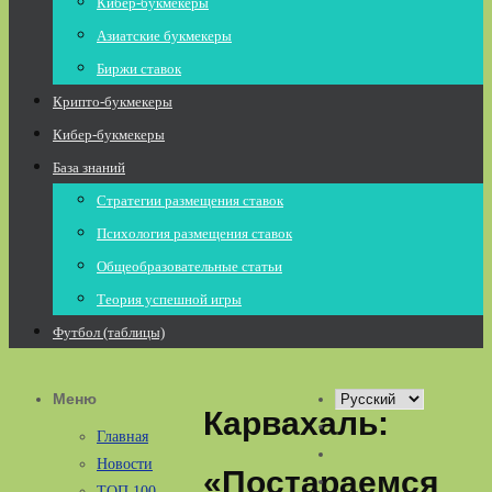
Кибер-букмекеры
Азиатские букмекеры
Биржи ставок
Крипто-букмекеры
Кибер-букмекеры
База знаний
Стратегии размещения ставок
Психология размещения ставок
Общеобразовательные статьи
Теория успешной игры
Футбол (таблицы)
Меню
Выбрать
Карвахаль:
язык
Главная
Новости
«Постараемся
ТОП 100