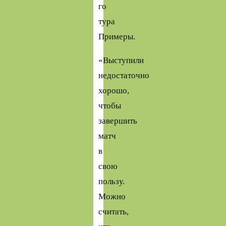
го
тура
Примеры.
«Выступили
недостаточно
хорошо,
чтобы
завершить
матч
в
свою
пользу.
Можно
считать,