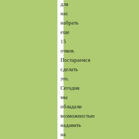
для
нас
набрать
еще
15
очков.
Постараемся
сделать
это.
Сегодня
мы
обладали
возможностью
надавить
на