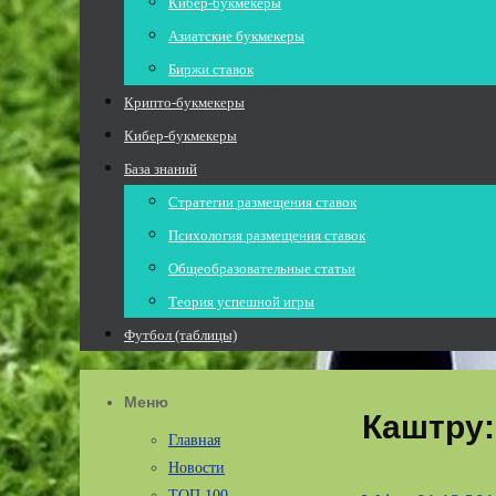
Кибер-букмекеры
Азиатские букмекеры
Биржи ставок
Крипто-букмекеры
Кибер-букмекеры
База знаний
Стратегии размещения ставок
Психология размещения ставок
Общеобразовательные статьи
Теория успешной игры
Футбол (таблицы)
Меню
Каштру:
Главная
Новости
ТОП 100