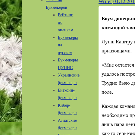
Writer
01.12.201
Букмекеров
Рейтинг
Коуч донецко
по
командой зач
оценкам
Букмекеры
Луиш Каштру п
на
приазовцами.
русском
Букмекеры
«Мне остается
ЦУПИС
удалось постр
Украинские
Трудно было д
букмекеры
Биткойн-
поле.
букмекеры
Кибер-
Каждая команд
букмекеры
необходимо пр
Азиатские
лишь пара цен
букмекеры
как-то серьезн