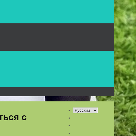
Выбрать
ться с
язык