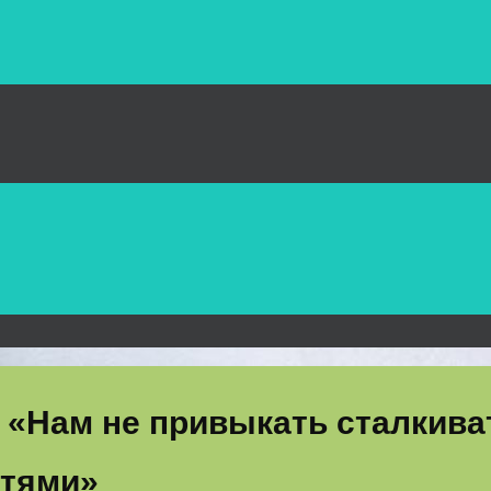
 «Нам не привыкать сталкива
стями»