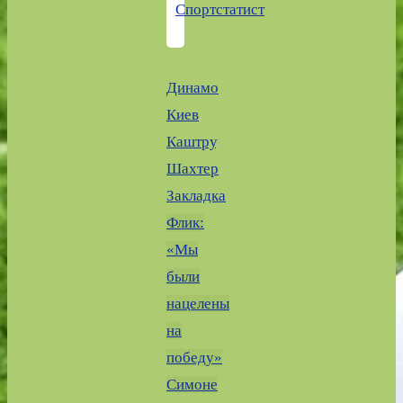
Спортстатист
Динамо
Киев
,
Каштру
,
Шахтер
.
Закладка
.
Флик:
«Мы
были
нацелены
на
победу»
Симоне