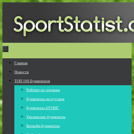
Перейти
к
содержимому
Перейти
Главная
к
Новости
содержимому
ТОП 100 Букмекеров
Рейтинг по оценкам
Букмекеры на русском
Букмекеры ЦУПИС
Украинские букмекеры
Биткойн-букмекеры