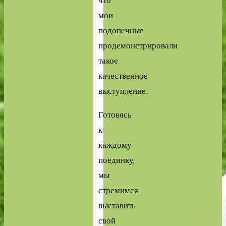
что
мои
подопечные
продемонстрировали
такое
качественное
выступление.
Готовясь
к
каждому
поединку,
мы
стремимся
выставить
свой