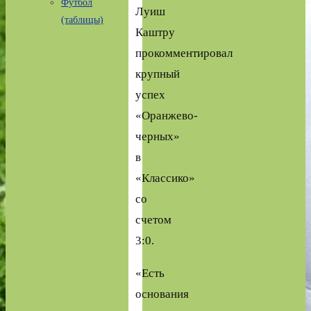
Футбол
Луиш
(таблицы)
Каштру
прокомментировал
крупный
успех
«Оранжево-
черных»
в
«Классико»
со
счетом
3:0.
«Есть
основания