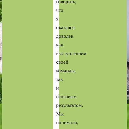
говорить,
что
я
оказался
доволен
как
выступлением
своей
команды,
так
и
итоговым
результатом.
Мы
понимали,