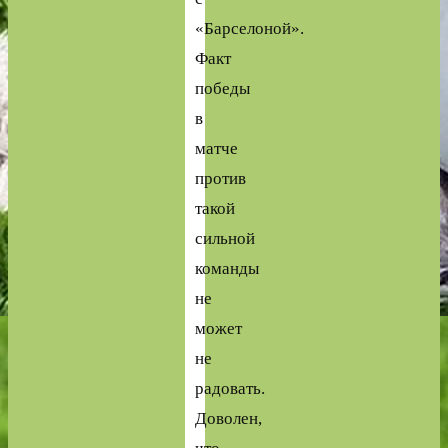
«Барселоной».
Факт
победы
в
матче
против
такой
сильной
команды
не
может
не
радовать.
Доволен,