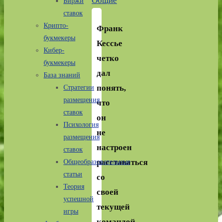
Общие
Биржи
ставок
Крипто-
Франк
букмекеры
Кессье
Кибер-
четко
букмекеры
дал
База знаний
понять,
Стратегии
размещения
что
ставок
он
Психология
не
размещения
настроен
ставок
расставаться
Общеобразовательные
статьи
со
Теория
своей
успешной
текущей
игры
командой.