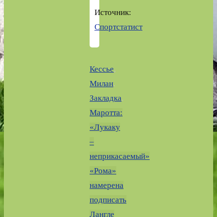
Источник:
Спортстатист
Кессье
,
Милан
.
Закладка
.
Маротта:
«Лукаку
–
неприкасаемый»
«Рома»
намерена
подписать
Лангле