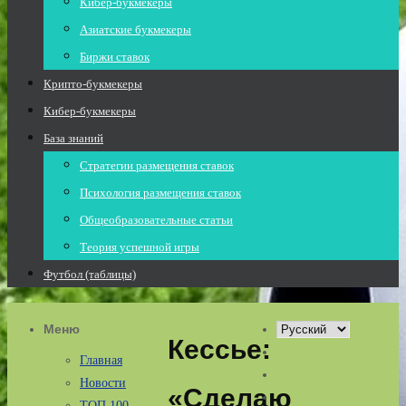
Кибер-букмекеры
Азиатские букмекеры
Биржи ставок
Крипто-букмекеры
Кибер-букмекеры
База знаний
Стратегии размещения ставок
Психология размещения ставок
Общеобразовательные статьи
Теория успешной игры
Футбол (таблицы)
Меню
Выбрать
Кессье:
язык
Главная
Новости
«Сделаю
ТОП 100