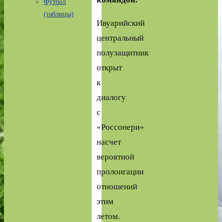
Футбол
(таблицы)
Ивуарийский
центральный
полузащитник
открыт
к
диалогу
с
«Россонери»
насчет
вероятной
пролонгации
отношений
этим
летом.