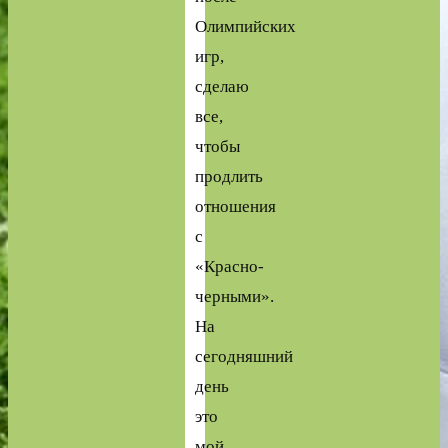
Олимпийских
игр,
сделаю
все,
чтобы
продлить
отношения
с
«Красно-
черными».
На
сегодняшний
день
это
мой