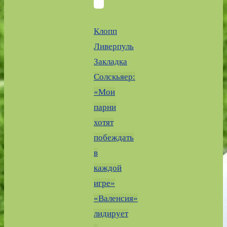
Клопп
,
Ливерпуль
.
Закладка
.
Солскьяер:
«Мои
парни
хотят
побеждать
в
каждой
игре»
«Валенсия»
лидирует