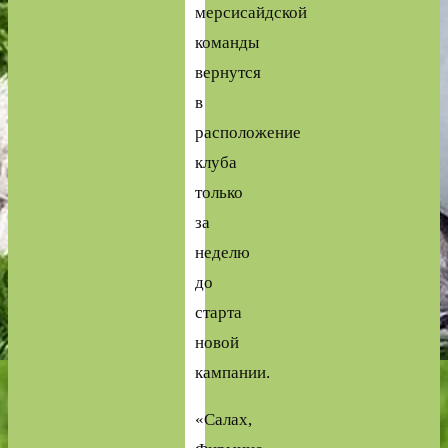
мерсисайдской
команды
вернутся
в
расположение
клуба
только
за
неделю
до
старта
новой
кампании.
«Салах,