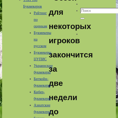
Букмекеров
для
Что
Рейтинг
искать:
по
Поиск
некоторых
оценкам
Букмекеры
игроков
на
русском
закончится
Букмекеры
ЦУПИС
Украинские
за
букмекеры
Биткойн-
две
букмекеры
Кибер-
недели
букмекеры
Азиатские
до
букмекеры