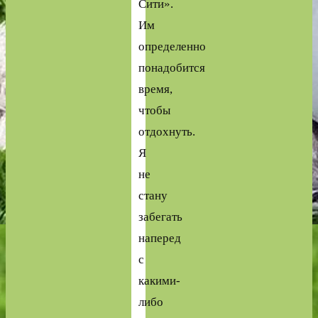
Сити».
Им
определенно
понадобится
время,
чтобы
отдохнуть.
Я
не
стану
забегать
наперед
с
какими-
либо