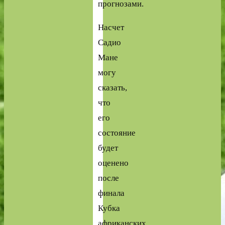
прогнозами.
Насчет
Садио
Мане
могу
сказать,
что
его
состояние
будет
оценено
после
финала
Кубка
африканских