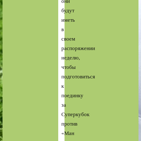
они
будут
иметь
в
своем
распоряжении
неделю,
чтобы
подготовиться
к
поединку
за
Суперкубок
против
«Ман