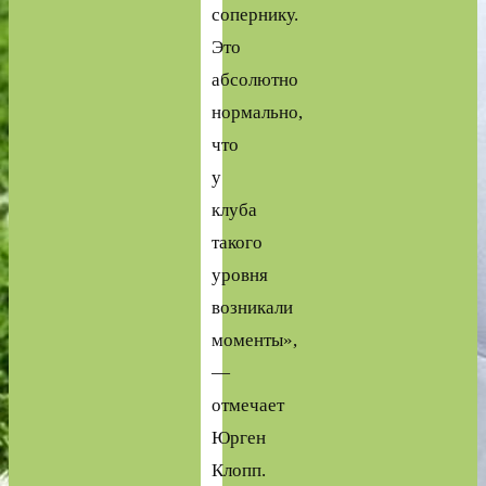
сопернику.
Это
абсолютно
нормально,
что
у
клуба
такого
уровня
возникали
моменты»,
—
отмечает
Юрген
Клопп.