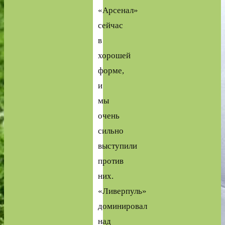
«Арсенал»
сейчас
в
хорошей
форме,
и
мы
очень
сильно
выступили
против
них.
«Ливерпуль»
доминировал
над