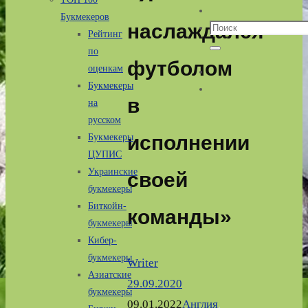
Букмекеров
наслаждался
Что
Рейтинг
искать:
по
Поиск
футболом
оценкам
Букмекеры
в
на
русском
исполнении
Букмекеры
ЦУПИС
Украинские
своей
букмекеры
Биткойн-
команды»
букмекеры
Кибер-
букмекеры
Writer
Азиатские
29.09.2020
букмекеры
09.01.2022
Англия
,