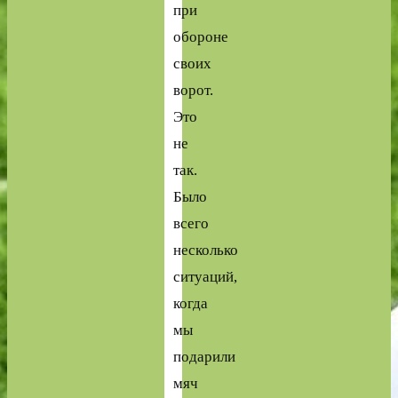
при
обороне
своих
ворот.
Это
не
так.
Было
всего
несколько
ситуаций,
когда
мы
подарили
мяч